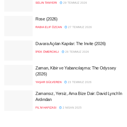
SELIN TANYERI
29 TEMMUZ 2026
Rose (2026)
RABIA ELIF ÖZCAN
27 TEMMUZ 2026
Duvara Açılan Kapılar: The Invite (2026)
İPEK ÖMERCIKLI
26 TEMMUZ 2026
Zaman, Kibir ve Yabancılaşma: The Odyssey
(2026)
YAŞAR GÜLVEREN
23 TEMMUZ 2026
Zamansız, Yersiz, Ama Bize Dair: David Lynch’in
Ardından
FIL'M HAFIZASI
2 NISAN 2025