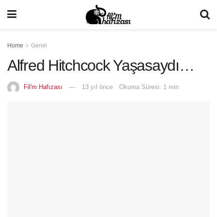
Home
Genel
Alfred Hitchcock Yaşasaydı…
Fil'm Hafızası
13 yıl önce
Okuma Süresi: 1 min