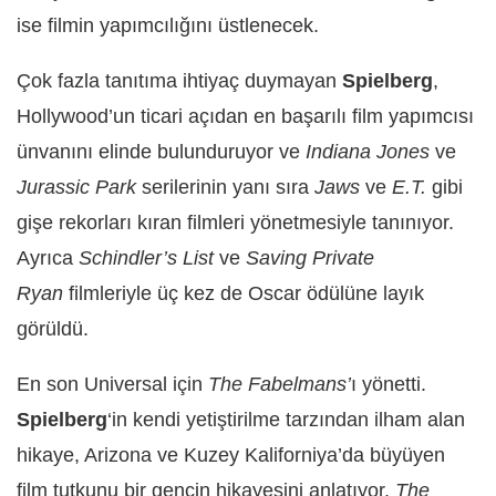
ise filmin yapımcılığını üstlenecek.
Çok fazla tanıtıma ihtiyaç duymayan
Spielberg
,
Hollywood’un ticari açıdan en başarılı film yapımcısı
ünvanını elinde bulunduruyor ve
Indiana Jones
ve
Jurassic Park
serilerinin yanı sıra
Jaws
ve
E.T.
gibi
gişe rekorları kıran filmleri yönetmesiyle tanınıyor.
Ayrıca
Schindler’s List
ve
Saving Private
Ryan
filmleriyle üç kez de Oscar ödülüne layık
görüldü.
En son Universal için
The Fabelmans’
ı yönetti.
Spielberg
‘in kendi yetiştirilme tarzından ilham alan
hikaye, Arizona ve Kuzey Kaliforniya’da büyüyen
film tutkunu bir gencin hikayesini anlatıyor.
The