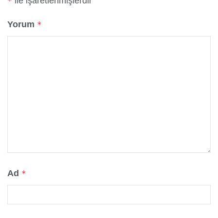
ile işaretlenmişlerdir
*
Yorum
*
Ad
*