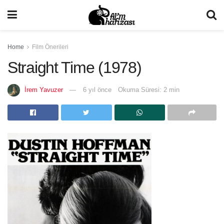
Home
Film Önerileri
Straight Time (1978)
İrem Yavuzer
6 yıl önce
Okuma Süresi: 2 min