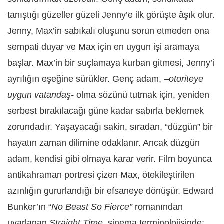
tanıştığı güzeller güzeli Jenny’e ilk görüşte âşık olur.
Jenny, Max’in sabıkalı oluşunu sorun etmeden ona
sempati duyar ve Max için en uygun işi aramaya
başlar. Max’in bir suçlamaya kurban gitmesi, Jenny’i
ayrılığın eşeğine sürükler. Genç adam, –
otoriteye
uygun vatandaş-
olma sözünü tutmak için, yeniden
serbest bırakılacağı güne kadar sabırla beklemek
zorundadır. Yaşayacağı sakin, sıradan, “düzgün” bir
hayatın zaman dilimine odaklanır. Ancak düzgün
adam, kendisi gibi olmaya karar verir. Film boyunca
antikahraman portresi çizen Max, ötekileştirilen
azınlığın gururlandığı bir efsaneye dönüşür. Edward
Bunker’ın “
No Beast So Fierce”
romanından
uyarlanan
Straight Time
, sinema terminolojisinde;