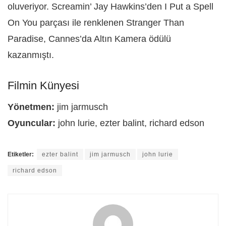
oluveriyor. Screamin’ Jay Hawkins’den I Put a Spell
On You parçası ile renklenen Stranger Than
Paradise, Cannes’da Altın Kamera ödülü
kazanmıştı.
Filmin Künyesi
Yönetmen:
jim jarmusch
Oyuncular:
john lurie, ezter balint, richard edson
Etiketler:
ezter balint
jim jarmusch
john lurie
richard edson