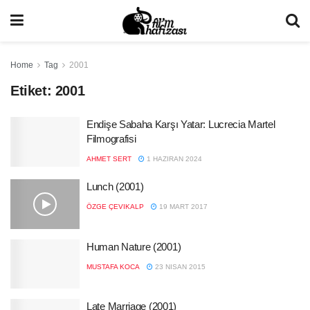
Home
Tag
2001
Etiket:
2001
Endişe Sabaha Karşı Yatar: Lucrecia Martel
Filmografisi
AHMET SERT
1 HAZIRAN 2024
Lunch (2001)
ÖZGE ÇEVIKALP
19 MART 2017
Human Nature (2001)
MUSTAFA KOCA
23 NISAN 2015
Late Marriage (2001)