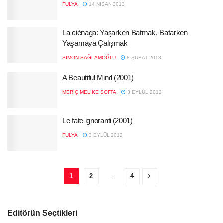
FULYA
14 NISAN 2013
La ciénaga: Yaşarken Batmak, Batarken
Yaşamaya Çalışmak
SIMON SAĞLAMOĞLU
8 ŞUBAT 2013
A Beautiful Mind (2001)
MERIÇ MELIKE SOFTA
3 EYLÜL 2012
Le fate ignoranti (2001)
FULYA
3 EYLÜL 2012
1
2
…
4
Editörün Seçtikleri