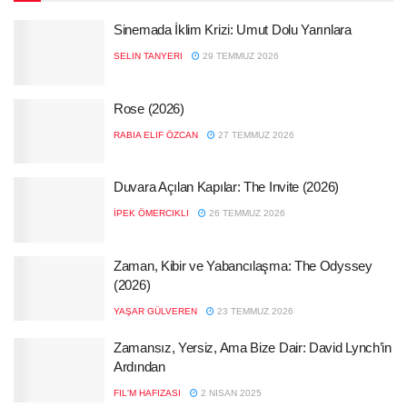
Sinemada İklim Krizi: Umut Dolu Yarınlara
SELIN TANYERI
29 TEMMUZ 2026
Rose (2026)
RABIA ELIF ÖZCAN
27 TEMMUZ 2026
Duvara Açılan Kapılar: The Invite (2026)
İPEK ÖMERCIKLI
26 TEMMUZ 2026
Zaman, Kibir ve Yabancılaşma: The Odyssey
(2026)
YAŞAR GÜLVEREN
23 TEMMUZ 2026
Zamansız, Yersiz, Ama Bize Dair: David Lynch’in
Ardından
FIL'M HAFIZASI
2 NISAN 2025