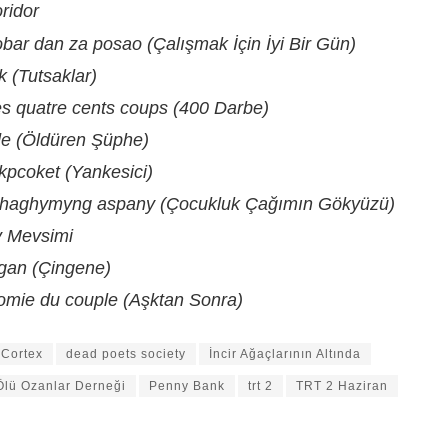
ridor
bar dan za posao (Çalışmak İçin İyi Bir Gün)
k (Tutsaklar)
s quatre cents coups (400 Darbe)
e (Öldüren Şüphe)
kpcoket (Yankesici)
shaghymyng aspany (Çocukluk Çağımın Gökyüzü)
 Mevsimi
gan (Çingene)
omie du couple (Aşktan Sonra)
Cortex
dead poets society
İncir Ağaçlarının Altında
Ölü Ozanlar Derneği
Penny Bank
trt 2
TRT 2 Haziran