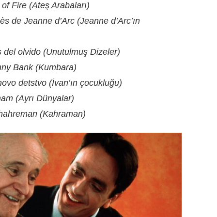
 of Fire (Ateş Arabaları)
ès de Jeanne d’Arc (Jeanne d’Arc’ın
 del olvido (Unutulmuş Dizeler)
ny Bank (Kumbara)
novo detstvo (İvan’ın çocukluğu)
ham (Ayrı Dünyalar)
hahreman (Kahraman)