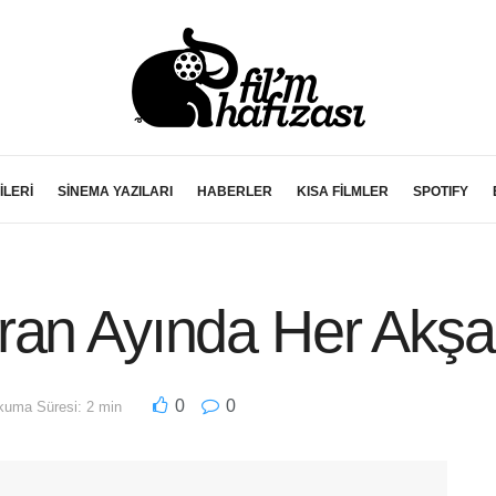
İLERİ
SİNEMA YAZILARI
HABERLER
KISA FİLMLER
SPOTIFY
ran Ayında Her Akşa
0
0
uma Süresi: 2 min