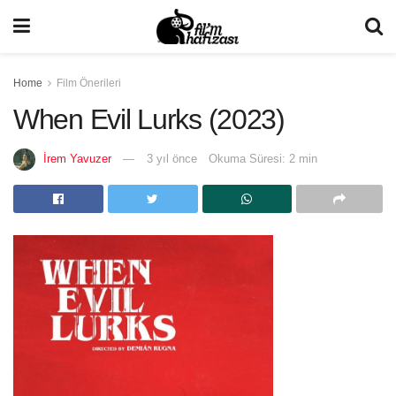
Home
Film Önerileri
When Evil Lurks (2023)
İrem Yavuzer
3 yıl önce
Okuma Süresi: 2 min