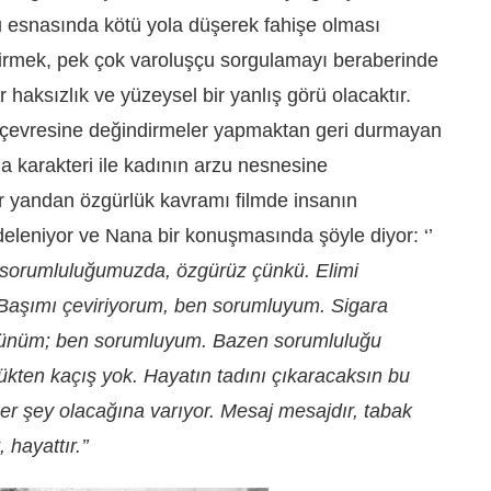
u esnasında kötü yola düşerek fahişe olması
dirmek, pek çok varoluşçu sorgulamayı beraberinde
 haksızlık ve yüzeysel bir yanlış görü olacaktır.
l çevresine değindirmeler yapmaktan geri durmayan
a karakteri ile kadının arzu nesnesine
r yandan özgürlük kavramı filmde insanın
deleniyor ve Nana bir konuşmasında şöyle diyor: ‘’
 sorumluluğumuzda, özgürüz çünkü. Elimi
Başımı çeviriyorum, ben sorumluyum. Sigara
günüm; ben sorumluyum. Bazen sorumluluğu
kten kaçış yok. Hayatın tadını çıkaracaksın bu
r şey olacağına varıyor. Mesaj mesajdır, tabak
 hayattır.’’