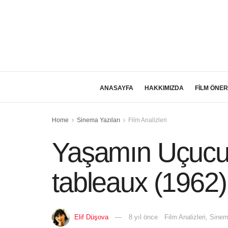
ANASAYFA
HAKKIMIZDA
FİLM ÖNER
Home
Sinema Yazıları
Film Analizleri
Yaşamın Uçucu 
tableaux (1962)
Elif Düşova
8 yıl önce
Film Analizleri
,
Sinem