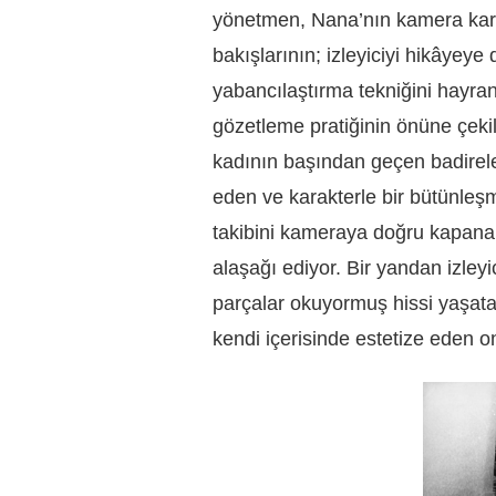
yönetmen, Nana’nın kamera karşı
bakışlarının; izleyiciyi hikâyeye
yabancılaştırma tekniğini hayranl
gözetleme pratiğinin önüne çeki
kadının başından geçen badirele
eden ve karakterle bir bütünleşm
takibini kameraya doğru kapanan 
alaşağı ediyor. Bir yandan izley
parçalar okuyormuş hissi yaşatan 
kendi içerisinde estetize eden on