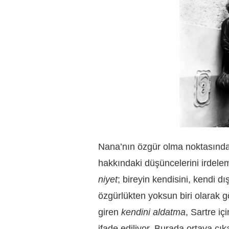
Nana’nın özgür olma noktasında 
hakkındaki düşüncelerini irdelem
niyet
; bireyin kendisini, kendi d
özgürlükten yoksun biri olarak 
giren
kendini aldatma
, Sartre iç
ifade ediliyor. Burada ortaya çı