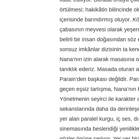
örtülmesi; hakikâtin bilincinde o
içerisinde barındırmış oluyor.
Kö
çabasının meyvesi olarak yeşerm
belirli bir insan doğasından sö
sonsuz imkânlar dizisinin ta ken
Nana’nın izin alarak masasına o
tanıklık ederiz. Masada oturan a
Parain’den başkası değildir. Pa
geçen eşsiz tartışma, Nana’nın k
Yönetmenin seyirci ile karakter 
sekanslarında daha da derinleşe
yer alan paralel kurgu, iç ses, d
sinemasında beslendiği yenilikle
gözler önüne seriyor. Yer yer biy