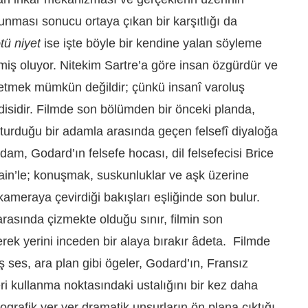
lunması sonucu ortaya çıkan bir karşıtlığı da
tü niyet
ise işte böyle bir kendine yalan söyleme
iş oluyor. Nitekim Sartre’a göre insan özgürdür ve
z etmek mümkün değildir; çünkü insanî varoluş
disidir. Filmde son bölümden bir önceki planda,
turduğu bir adamla arasında geçen felsefî diyaloğa
dam, Godard’ın felsefe hocası, dil felsefecisi Brice
rain’le; konuşmak, suskunluklar ve aşk üzerine
ameraya çevirdiği bakışları eşliğinde son bulur.
arasında çizmekte olduğu sınır, filmin son
rek yerini inceden bir alaya bırakır âdeta. Filmde
ış ses, ara plan gibi ögeler, Godard’ın, Fransız
ri kullanma noktasındaki ustalığını bir kez daha
ografik yer yer dramatik unsurların ön plana çıktığı