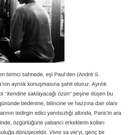
ilen birinci sahnede, eşi Paul’den (André S.
nın ayrılık konuşmasına şahit oluruz. Ayrılık
i ‘
’kendine saklayacağı özün
’’ peşine düşen bu
gününde bedenine, bilincine ve hazzına dair olanı
ının tedirgin edici yanıtsızlığı altında, Paris’in ara
rinde, özgürlüğüne yabancı erkeklerin kolları
soluğa dönüşecektir.
Vivre sa vie
’yi, genç bir