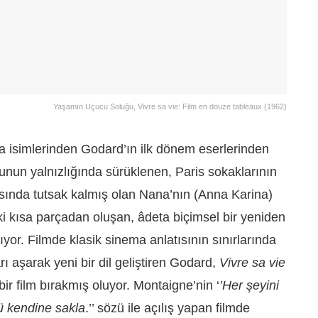
Yaşamın Uçucu Soluğu, Vivre sa vie: Film en douze tableaux (1962)
a isimlerinden Godard’ın ilk dönem eserlerinden
unun yalnızlığında sürüklenen, Paris sokaklarının
asında tutsak kalmış olan Nana’nın (Anna Karina)
ki kısa parçadan oluşan, âdeta biçimsel bir yeniden
yor. Filmde klasik sinema anlatısının sınırlarında
ı aşarak yeni bir dil geliştiren Godard,
Vivre sa vie
e bir film bırakmış oluyor. Montaigne’nin ‘
’Her şeyini
ü kendine sakla
.’’ sözü ile açılış yapan filmde