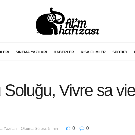
İLERİ
SİNEMA YAZILARI
HABERLER
KISA FİLMLER
SPOTIFY
Soluğu, Vivre sa vie
0
0
a Yazıları
Okuma Süresi: 5 min