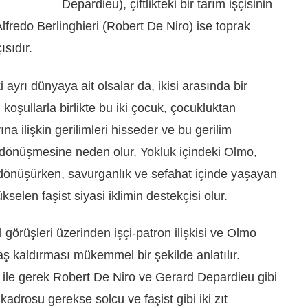
Depardieu), çiftlikteki bir tarım işçisinin
lfredo Berlinghieri (Robert De Niro) ise toprak
ısıdır.
 ayrı dünyaya ait olsalar da, ikisi arasında bir
 koşullarla birlikte bu iki çocuk, çocukluktan
rına ilişkin gerilimleri hisseder ve bu gerilim
önüşmesine neden olur. Yokluk içindeki Olmo,
 dönüşürken, savurganlık ve sefahat içinde yaşayan
kselen faşist siyasi iklimin destekçisi olur.
al görüşleri üzerinden işçi-patron ilişkisi ve Olmo
baş kaldırması mükemmel bir şekilde anlatılır.
ile gerek Robert De Niro ve Gerard Depardieu gibi
adrosu gerekse solcu ve faşist gibi iki zıt