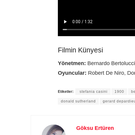
Filmin Künyesi
Yönetmen:
Bernardo Bertolucci
Oyuncular:
Robert De Niro, Do
Etiketler:
stefania casini
1900
b
donald sutherland
gerard depardie
Göksu Ertüren