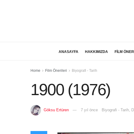
ANASAYFA
HAKKIMIZDA
FİLM ÖNER
Home
Film Önerileri
Biyografi - Tarih
1900 (1976)
Göksu Ertüren
7 yıl önce
Biyografi - Tarih
,
D