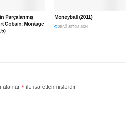
in Parçalanmış
Moneyball (2011)
urt Cobain: Montage
25 AĞUSTOS 2024
15)
4
i alanlar
ile işaretlenmişlerdir
*