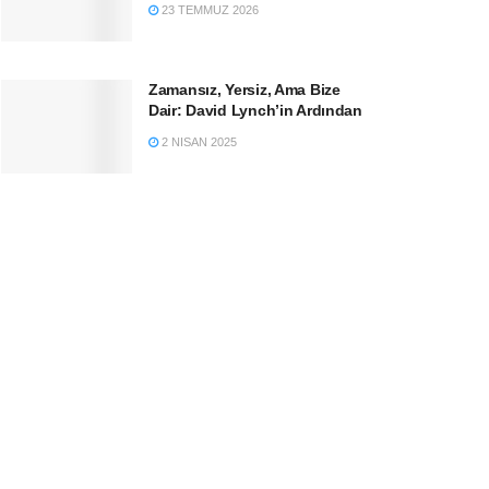
23 TEMMUZ 2026
Zamansız, Yersiz, Ama Bize
Dair: David Lynch’in Ardından
2 NISAN 2025