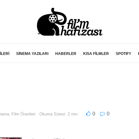
İLERİ
SİNEMA YAZILARI
HABERLER
KISA FİLMLER
SPOTIFY
0
0
rama
,
Film Önerileri
Okuma Süresi: 2 min