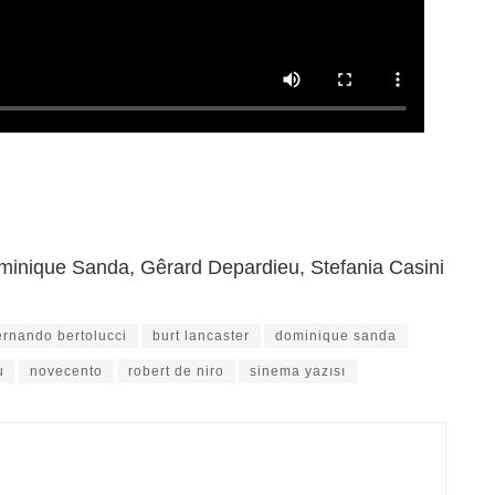
minique Sanda, Gêrard Depardieu, Stefania Casini
ernando bertolucci
burt lancaster
dominique sanda
u
novecento
robert de niro
sinema yazısı