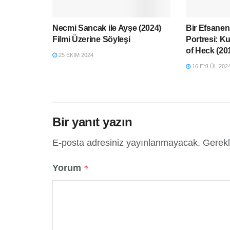
Necmi Sancak ile Ayşe (2024)
Bir Efsanen
Filmi Üzerine Söyleşi
Portresi: K
of Heck (20
25 EKIM 2024
16 EYLÜL 202
Bir yanıt yazın
E-posta adresiniz yayınlanmayacak.
Gerekl
Yorum
*