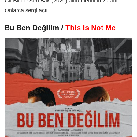
Git Bir de Sen Bak (2020) albümlerini imzaladı.
Onlarca sergi açtı.
Bu Ben Değilim /
This Is Not Me