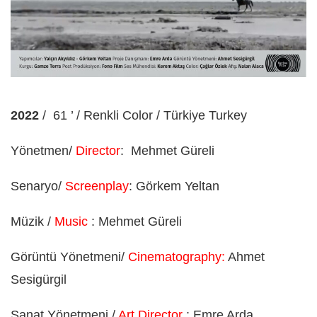
2022
/
61 ’ / Renkli Color / Türkiye Turkey
Yönetmen/
Director
:
Mehmet Güreli
Senaryo/
Screenplay
: Görkem Yeltan
Müzik /
Music
: Mehmet Güreli
Görüntü Yönetmeni/
Cinematography:
Ahmet
Sesigürgil
Sanat Yönetmeni /
Art Director
: Emre Arda