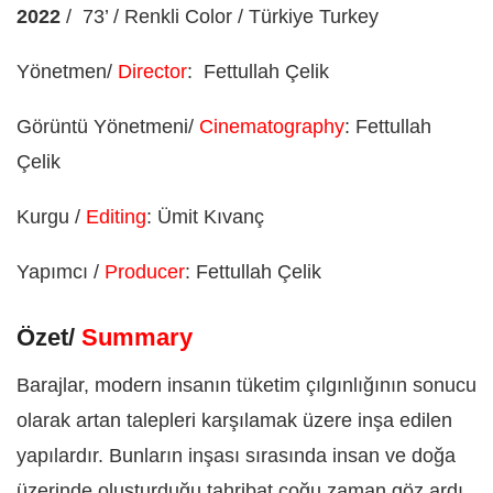
2022
/
73’ / Renkli Color / Türkiye Turkey
Yönetmen/
Director
:
Fettullah Çelik
Görüntü Yönetmeni/
Cinematography
: Fettullah
Çelik
Kurgu /
Editing
: Ümit Kıvanç
Yapımcı /
Producer
: Fettullah Çelik
Özet/
Summary
Barajlar, modern insanın tüketim çılgınlığının sonucu
olarak artan talepleri karşılamak üzere inşa edilen
yapılardır. Bunların inşası sırasında insan ve doğa
üzerinde oluşturduğu tahribat çoğu zaman göz ardı