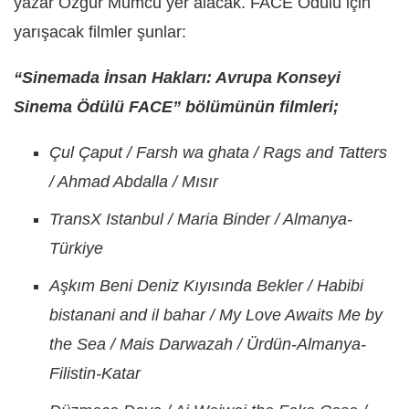
yazar Özgür Mumcu yer alacak. FACE Ödülü için
yarışacak filmler şunlar:
“Sinemada İnsan Hakları: Avrupa Konseyi
Sinema Ödülü FACE” bölümünün filmleri;
Çul Çaput / Farsh wa ghata / Rags and Tatters
/ Ahmad Abdalla / Mısır
TransX Istanbul / Maria Binder / Almanya-
Türkiye
Aşkım Beni Deniz Kıyısında Bekler / Habibi
bistanani and il bahar / My Love Awaits Me by
the Sea / Mais Darwazah / Ürdün-Almanya-
Filistin-Katar