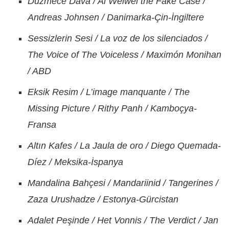
Düzmece Dava / Ai Weiwei the Fake Case /
Andreas Johnsen / Danimarka-Çin-İngiltere
Sessizlerin Sesi / La voz de los silenciados /
The Voice of The Voiceless / Maximón Monihan
/ ABD
Eksik Resim / L’image manquante / The
Missing Picture / Rithy Panh / Kamboçya-
Fransa
Altın Kafes / La Jaula de oro / Diego Quemada-
Díez / Meksika-İspanya
Mandalina Bahçesi / Mandariinid / Tangerines /
Zaza Urushadze / Estonya-Gürcistan
Adalet Peşinde / Het Vonnis / The Verdict / Jan