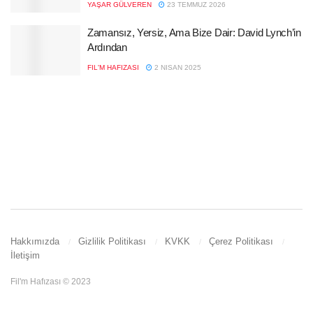
YAŞAR GÜLVEREN
23 TEMMUZ 2026
Zamansız, Yersiz, Ama Bize Dair: David Lynch’in
Ardından
FIL'M HAFIZASI
2 NISAN 2025
Hakkımızda
Gizlilik Politikası
KVKK
Çerez Politikası
İletişim
Fil'm Hafızası © 2023