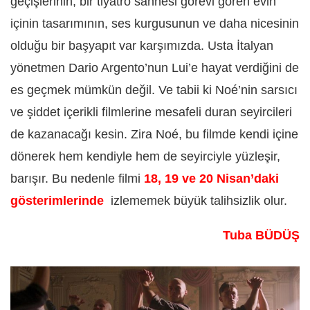
geçişlerinin, bir tiyatro sahnesi görevi gören evin
içinin tasarımının, ses kurgusunun ve daha nicesinin
olduğu bir başyapıt var karşımızda. Usta İtalyan
yönetmen Dario Argento’nun Lui’e hayat verdiğini de
es geçmek mümkün değil. Ve tabii ki Noé’nin sarsıcı
ve şiddet içerikli filmlerine mesafeli duran seyircileri
de kazanacağı kesin. Zira Noé, bu filmde kendi içine
dönerek hem kendiyle hem de seyirciyle yüzleşir,
barışır. Bu nedenle filmi
18, 19 ve 20 Nisan’daki
gösterimlerinde
izlememek büyük talihsizlik olur.
Tuba BÜDÜŞ