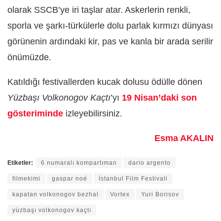
olarak SSCB’ye iri taşlar atar. Askerlerin renkli,
sporla ve şarkı-türkülerle dolu parlak kırmızı dünyası
görünenin ardındaki kir, pas ve kanla bir arada serilir
önümüzde.
Katıldığı festivallerden kucak dolusu ödülle dönen
Yüzbaşı Volkonogov Kaçtı
’yı
19 Nisan’daki son
gösteriminde
izleyebilirsiniz.
Esma AKALIN
Etiketler:
6 numaralı kompartıman
dario argento
filmekimi
gaspar noé
İstanbul Film Festivali
kapatan volkonogov bezhal
Vortex
Yuri Borisov
yüzbaşı volkonogov kaçtı