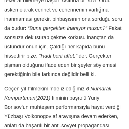
teker af dilemeye başlar. Aslında bir Kızıl Ordu
askeri olarak cennet ve cehennemin varlığına
inanmaması gerekir, binbaşısının ona sorduğu soru
da budur:
“Buna gerçekten inanıyor musun?”
Fakat
sonsuza dek ıstırap çekme korkusu inançtan da
üstündür onun için. Çaldığı her kapıda bunu
hissettirir bize.
“Hadi beni affet.”
der. Gerçekten
pişman olduğunu ifade eden bir şeyler söylemesi
gerektiğinin bile farkında değildir belli ki.
Geçen yıl Filmekimi’nde izlediğimiz
6 Numaralı
Kompartıman(2021)
filminin başrolü Yuriy
Borisov’un muhteşem performansıyla hayat verdiği
Yüzbaşı Volkonogov af arayışına devam ederken,
anlatı da başarılı bir anti-sovyet propagandası