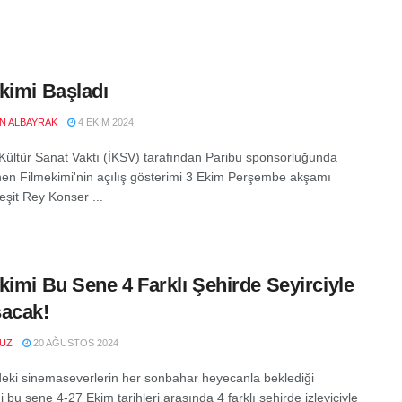
kimi Başladı
EN ALBAYRAK
4 EKIM 2024
 Kültür Sanat Vaktı (İKSV) tarafından Paribu sponsorluğunda
en Filmekimi'nin açılış gösterimi 3 Ekim Perşembe akşamı
şit Rey Konser ...
kimi Bu Sene 4 Farklı Şehirde Seyirciyle
acak!
VUZ
20 AĞUSTOS 2024
deki sinemaseverlerin her sonbahar heyecanla beklediği
 bu sene 4-27 Ekim tarihleri arasında 4 farklı şehirde izleyiciyle