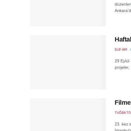
düzenlen
Ankara'd
Hafta
ELIF ARI
29 Eylül
projeler,
Filme
TUĞBA T
23. kez 
İstanbul’