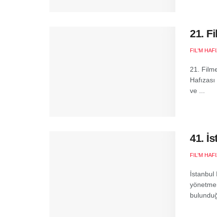
21. F
FIL'M HAF
21. Film
Hafızası 
ve ...
41. İ
FIL'M HAF
İstanbul
yönetmenl
bulunduğ