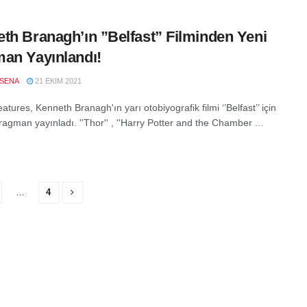
th Branagh’ın ”Belfast” Filminden Yeni
an Yayınlandı!
SENA
21 EKIM 2021
tures, Kenneth Branagh'ın yarı otobiyografik filmi ‘’Belfast’’ için
fragman yayınladı. ''Thor'' , ''Harry Potter and the Chamber ...
…
4