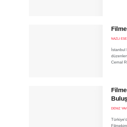
Filme
NAZLI ES
İstanbul
düzenlen
Cemal Re
Filme
Buluş
DENIZ YA
Türkiye'
Filmekimi