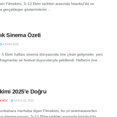
en Filmekimi, 3–12 Ekim tarihleri arasında İstanbul’da ve
a gerçekleşen gösterimlerini ...
lık Sinema Özeti
4 EKIM 2025
 - 5 Ekim haftası sinema dünyasında öne çıkan gelişmeler, yeni
 fragmanlar ve festival duyurularıyla şekillendi. Haftanın öne ...
kimi 2025’e Doğru
OKSÖZ
14 EYLÜL 2025
sonbahara merhaba diyen Filmekimi, bu yıl sinemaseverleri
un ötesine taşıyor. 3–12 Ekim tarihleri arasında İstanbul’da