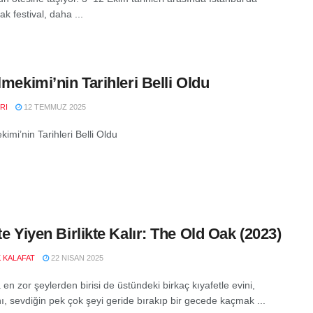
k festival, daha ...
ilmekimi’nin Tarihleri Belli Oldu
RI
12 TEMMUZ 2025
kimi’nin Tarihleri Belli Oldu
kte Yiyen Birlikte Kalır: The Old Oak (2023)
K KALAFAT
22 NISAN 2025
n zor şeylerden birisi de üstündeki birkaç kıyafetle evini,
nı, sevdiğin pek çok şeyi geride bırakıp bir gecede kaçmak ...