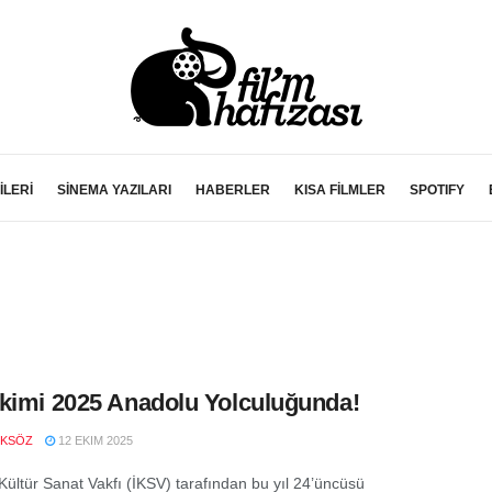
İLERİ
SİNEMA YAZILARI
HABERLER
KISA FİLMLER
SPOTIFY
kimi 2025 Anadolu Yolculuğunda!
OKSÖZ
12 EKIM 2025
 Kültür Sanat Vakfı (İKSV) tarafından bu yıl 24’üncüsü