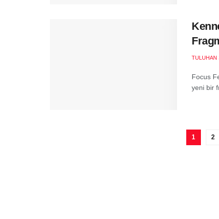
Kenne
Fragm
TULUHAN 
Focus Fea
yeni bir 
1
2