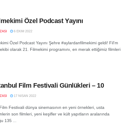
ilmekimi Özel Podcast Yayını
IZASI
6 EKIM 2022
ekimi Özel Podcast Yayını Şehre #aylardanfilmekimi geldi! Fil'm
ekibi olarak 21. Filmekimi programını, en merak ettiğimiz filmleri
stanbul Film Festivali Günlükleri – 10
IZASI
17 NISAN 2022
 Film Festivali dünya sinemasının en yeni örnekleri, usta
erin son filmleri, yeni keşifler ve kült yapıtların aralarında
u 135 ...