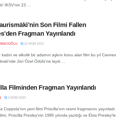
! İKSV'nin 23 ...
aurismäki’nin Son Filmi Fallen
s’den Fragman Yayınlandı
ELMACIOĞLU
15 EKIM 2023
r kadın ve alkolik bir adamın aşkını konu alan film bu yıl Cannes
ivali’nde Jüri Özel Ödülü’ne layık ...
illa Filminden Fragman Yayınlandı
N
3 EKIM 2023
a Coppola'nın yeni filmi Priscilla'nın resmi fragmanını yayınladı.
 filmi, Priscilla Presley'nin 1985 yılında yazdığı ve Elvis Presley'le