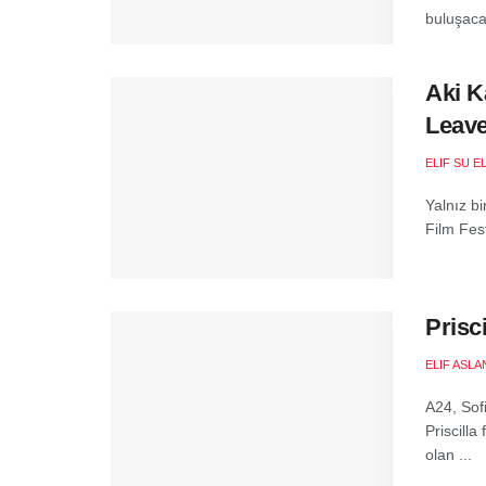
buluşacak
Aki K
Leave
ELIF SU 
Yalnız bi
Film Fest
Prisc
ELIF ASLA
A24, Sofi
Priscilla
olan ...