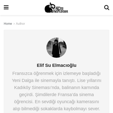
Home
Author
Elif Su Elmacıoğlu
Fransızca öğrenmek için izlemeye başladığı
Yeni Dalga ile sinemayla tanıştı. Lise yıllarını
Kadıköy Sineması’nda, balinanın karnında
geçirdi. Şimdilerde Fransa’da sinema
öğrencisi. En sevdiği oyuncağı kamerasını
alıp bilmediği sokaklarda kaybolmayı sever.