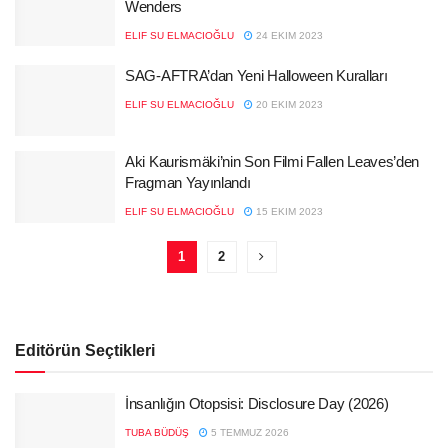
Wenders
ELIF SU ELMACIOĞLU
24 EKIM 2023
SAG-AFTRA’dan Yeni Halloween Kuralları
ELIF SU ELMACIOĞLU
20 EKIM 2023
Aki Kaurismäki’nin Son Filmi Fallen Leaves’den
Fragman Yayınlandı
ELIF SU ELMACIOĞLU
15 EKIM 2023
1
2
Editörün Seçtikleri
İnsanlığın Otopsisi: Disclosure Day (2026)
TUBA BÜDÜŞ
5 TEMMUZ 2026