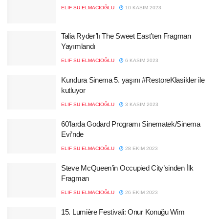
ELIF SU ELMACIOĞLU
10 KASIM 2023
Talia Ryder’lı The Sweet East’ten Fragman
Yayımlandı
ELIF SU ELMACIOĞLU
6 KASIM 2023
Kundura Sinema 5. yaşını #RestoreKlasikler ile
kutluyor
ELIF SU ELMACIOĞLU
3 KASIM 2023
60’larda Godard Programı Sinematek/Sinema
Evi’nde
ELIF SU ELMACIOĞLU
28 EKIM 2023
Steve McQueen’in Occupied City’sinden İlk
Fragman
ELIF SU ELMACIOĞLU
26 EKIM 2023
15. Lumière Festivali: Onur Konuğu Wim