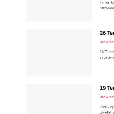
filmleri 
Shyamala
26 Te
DENIZ YA
26 Temmu
seyirciy
19 Te
DENIZ YA
Yeni vizy
görebilir