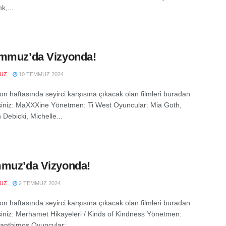
k,...
mmuz’da Vizyonda!
VUZ
10 TEMMUZ 2024
on haftasında seyirci karşısına çıkacak olan filmleri buradan
rsiniz: MaXXXine Yönetmen: Ti West Oyuncular: Mia Goth,
 Debicki, Michelle...
muz’da Vizyonda!
VUZ
2 TEMMUZ 2024
on haftasında seyirci karşısına çıkacak olan filmleri buradan
rsiniz: Merhamet Hikayeleri / Kinds of Kindness Yönetmen:
anthimos Oyuncular:...