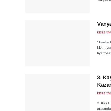
Vanya
DENIZ YA
"Tiyatro
Live oyu
tiyatrose
3. Ka
Kazan
DENIZ YA
3. Kaş U
arasında 