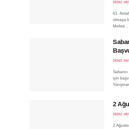
DENIZ YA
61. Antal
olmaya b
Melisa...
Saban
Başvu
DENIZ YA
Sabancı 
için baş
Yarışman
2 Ağu
DENIZ YA
2 Ağusto