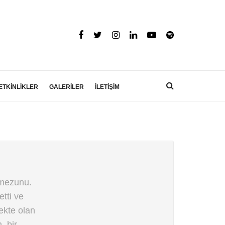
ETKİNLİKLER
GALERİLER
İLETİŞİM
 mezunu.
etti ve
ekte olan
, bir