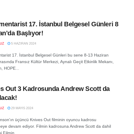
entarist 17. İstanbul Belgesel Günleri 8
an’da Başlıyor!
VUZ
5 HAZIRAN 2024
arist 17. İstanbul Belgesel Günleri bu sene 8-13 Haziran
arasında Fransız Kültür Merkezi, Aynalı Geçit Etkinlik Mekanı,
n, HOPE...
s Out 3 Kadrosunda Andrew Scott da
lacak!
VUZ
29 MAYIS 2024
nson'ın üçüncü Knives Out filminin oyuncu kadrosu
eye devam ediyor. Filmin kadrosuna Andrew Scott da dahil
i Filmin...