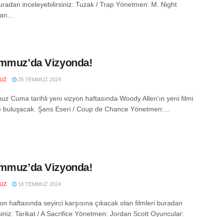
buradan inceleyebilirsiniz: Tuzak / Trap Yönetmen: M. Night
n...
mmuz’da Vizyonda!
VUZ
25 TEMMUZ 2024
z Cuma tarihli yeni vizyon haftasında Woody Allen'ın yeni filmi
le buluşacak. Şans Eseri / Coup de Chance Yönetmen:...
mmuz’da Vizyonda!
VUZ
18 TEMMUZ 2024
on haftasında seyirci karşısına çıkacak olan filmleri buradan
siniz: Tarikat / A Sacrifice Yönetmen: Jordan Scott Oyuncular: