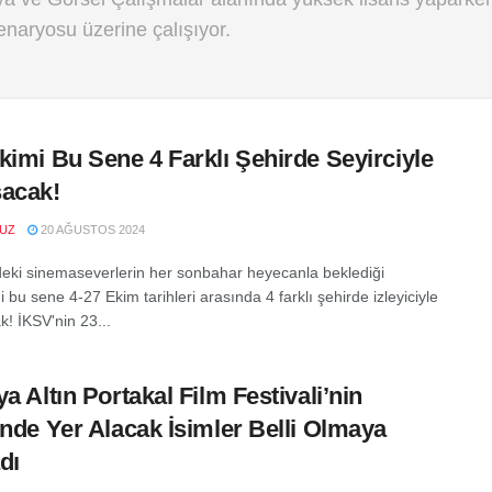
senaryosu üzerine çalışıyor.
kimi Bu Sene 4 Farklı Şehirde Seyirciyle
acak!
VUZ
20 AĞUSTOS 2024
deki sinemaseverlerin her sonbahar heyecanla beklediği
 bu sene 4-27 Ekim tarihleri arasında 4 farklı şehirde izleyiciyle
k! İKSV'nin 23...
ya Altın Portakal Film Festivali’nin
inde Yer Alacak İsimler Belli Olmaya
dı