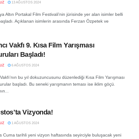
VUZ
13 AĞUSTOS 2024
ya Altın Portakal Film Festivali'nin jürisinde yer alan isimler belli
aşladı. Açıklanan isimlerin arasında Ferzan Özpetek ve
cı Vakfı 9. Kısa Film Yarışması
ruları Başladı!
VUZ
6 AĞUSTOS 2024
Vakfı'nın bu yıl dokuzuncusunu düzenlediği Kısa Film Yarışması
vurular başladı. Bu seneki yarışmanın teması ise iklim göçü.
ın...
stos’ta Vizyonda!
VUZ
1 AĞUSTOS 2024
s Cuma tarihli yeni vizyon haftasında seyirciyle buluşacak yeni