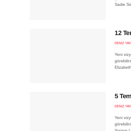
Sadie Sin
12 Te
DENIZ YA
Yeni vizy
görebili
Elizabeth
5 Tem
DENIZ YA
Yeni vizy
görebili
Yorgos L