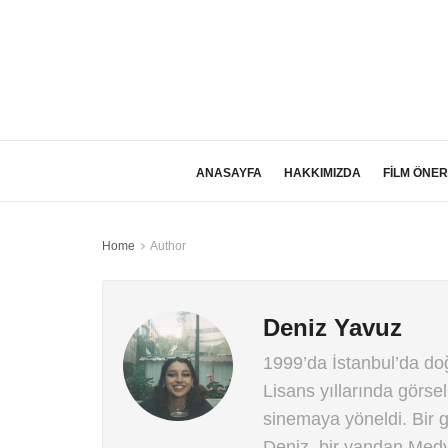
ANASAYFA
HAKKIMIZDA
FİLM ÖNER
Home
Author
Deniz Yavuz
1999’da İstanbul’da doğ
Lisans yıllarında görse
sinemaya yöneldi. Bir 
Deniz, bir yandan Medy