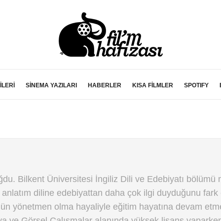
İLERİ
SİNEMA YAZILARI
HABERLER
KISA FİLMLER
SPOTIFY
du. Bilkent Üniversitesi İngiliz Dili ve Edebiyatı bölümü
l anlatım diline edebiyattan daha çok ilgi duyduğunu fark 
gün yönetmen olma hayaliyle eğitim hayatına devam etm
a ve Görsel Çalışmalar alanında yüksek lisans yaparken