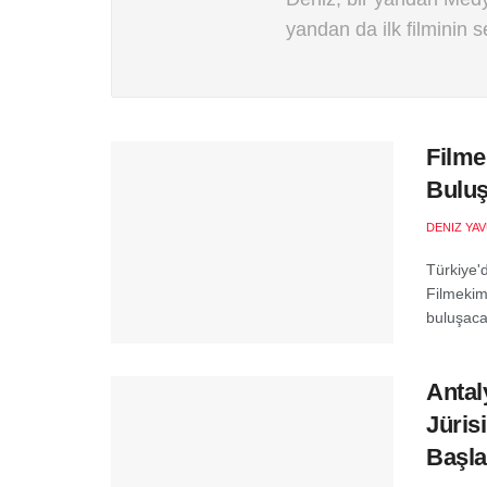
yandan da ilk filminin 
Filme
Buluş
DENIZ YA
Türkiye'
Filmekimi
buluşaca
Antal
Jüris
Başla