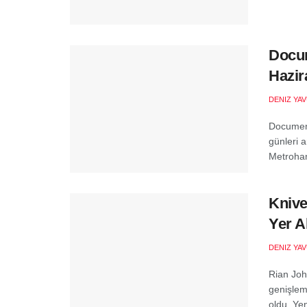
Docum
Hazir
DENIZ YA
Document
günleri 
Metroha
Knive
Yer A
DENIZ YA
Rian Joh
genişlem
oldu. Yen