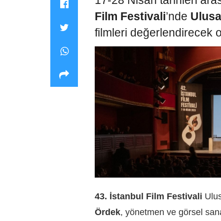
17-28 Nisan tarihleri ara
Film Festivali
’nde
Ulusa
filmleri değerlendirecek ol
43. İstanbul Film Festivali
Ulus
Ördek
, yönetmen ve görsel san