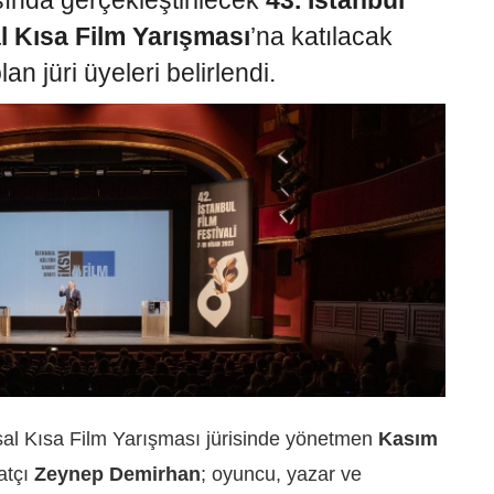
sında gerçekleştirilecek
43. İstanbul
l Kısa Film Yarışması
’na katılacak
an jüri üyeleri belirlendi.
al Kısa Film Yarışması jürisinde yönetmen
Kasım
atçı
Zeynep Demirhan
; oyuncu, yazar ve