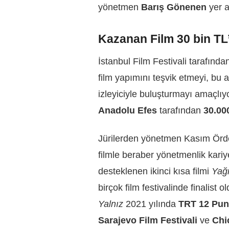
yönetmen
Barış Gönenen
yer a
Kazanan Film 30 bin TL
İstanbul Film Festivali tarafın
film yapımını teşvik etmeyi, bu al
izleyiciyle buluşturmayı amaçlıy
Anadolu Efes
tarafından
30.00
Jürilerden yönetmen Kasım Örd
filmle beraber yönetmenlik kariy
desteklenen ikinci kısa filmi
Yağ
birçok film festivalinde finalist o
Yalnız
2021 yılında
TRT 12 Punt
Sarajevo Film Festivali
ve
Chic