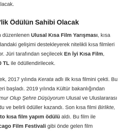
lacak.
’lik Ödülün Sahibi Olacak
dan düzenlenen
Ulusal Kısa Film Yarışması
, kısa
andaki gelişimi destekleyerek nitelikli kısa filmleri
or. Jüri tarafından seçilecek
En İyi Kısa Film
,
0 TL
ile ödüllendirilecek.
ek, 2017 yılında
Kerata
adlı ilk kısa filmini çekti. Bu
eri başladı. 2019 yılında Kültür bakanlığından
mur Olup Şehre Düşüyorum
Ulusal ve Uluslararası
ldu ve belirli ödüller kazandı. Son kısa filmi
Birlikte,
o kısa film yapım ödülü
aldı. Bu film ile
ago Film Festivali
gibi önde gelen film