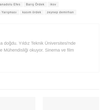
anadolu Efes
Barış Ördek
iksv
m Yarışması
kasım ördek
zeynep demirhan
a doğdu. Yıldız Teknik Üniversitesi'nde
e Mühendisliği okuyor. Sinema ve film