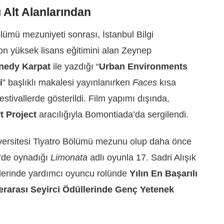
ı Alt Alanlarından
mü mezuniyeti sonrası, İstanbul Bilgi
on yüksek lisans eğitimini alan Zeynep
nedy Karpat
ile yazdığı “
Urban Environments
i
” başlıklı makalesi yayınlanırken
Faces
kısa
festivallerde gösterildi. Film yapımı dışında,
 Project
aracılığıyla Bomontiada’da sergilendi.
ersitesi Tiyatro Bölümü mezunu olup daha önce
ki’de oynadığı
Limonata
adlı oyunla 17. Sadri Alışık
lerinde yardımcı oyuncu rolünde
Yılın En Başarılı
lerarası Seyirci Ödüllerinde Genç Yetenek