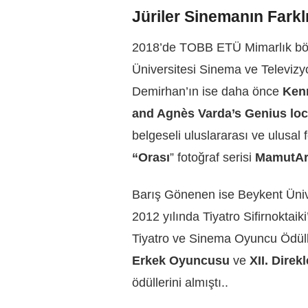
Jüriler Sinemanın Farkl
2018’de TOBB ETÜ Mimarlık bölü
Üniversitesi Sinema ve Televizy
Demirhan’ın ise daha önce
Ken
and Agnès Varda’s Genius loc
belgeseli uluslararası ve ulusal 
“Orası
” fotoğraf serisi
MamutArt
Barış Gönenen ise Beykent Üniv
2012 yılında Tiyatro Sifirnoktai
Tiyatro ve Sinema Oyuncu Ödül
Erkek Oyuncusu
ve
XII. Direk
ödüllerini almıştı..