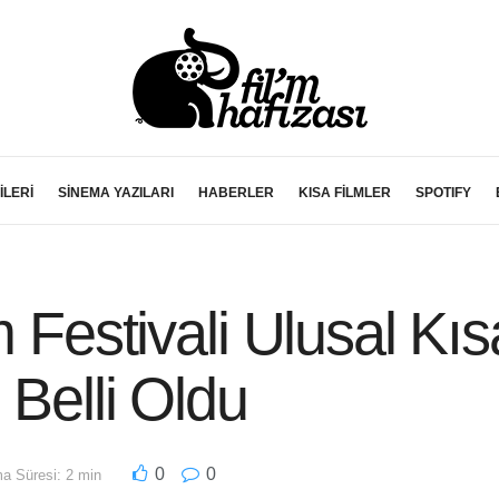
İLERİ
SİNEMA YAZILARI
HABERLER
KISA FİLMLER
SPOTIFY
m Festivali Ulusal Kıs
 Belli Oldu
0
0
a Süresi: 2 min