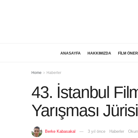
ANASAYFA
HAKKIMIZDA
FİLM ÖNER
Home
Haberler
43. İstanbul Fil
Yarışması Jürisi
Berke Kabasakal
3 yıl önce
Haberler
Okum