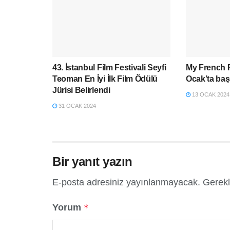
43. İstanbul Film Festivali Seyfi
My French F
Teoman En İyi İlk Film Ödülü
Ocak’ta başl
Jürisi Belirlendi
13 OCAK 2024
31 OCAK 2024
Bir yanıt yazın
E-posta adresiniz yayınlanmayacak.
Gerekl
Yorum
*