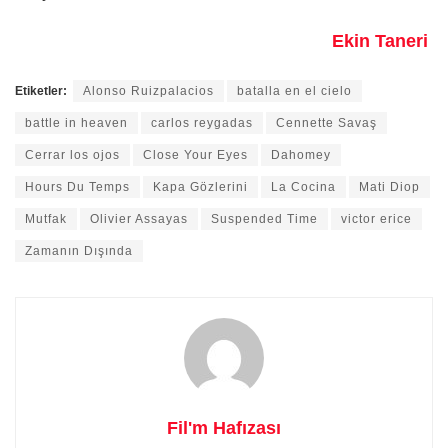
Ekin Taneri
Etiketler:
Alonso Ruizpalacios
batalla en el cielo
battle in heaven
carlos reygadas
Cennette Savaş
Cerrar los ojos
Close Your Eyes
Dahomey
Hours Du Temps
Kapa Gözlerini
La Cocina
Mati Diop
Mutfak
Olivier Assayas
Suspended Time
victor erice
Zamanın Dışında
Fil'm Hafızası