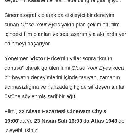
seyircinin kalbine her sahnede bir iğne gibi işliyor.
Sinematografik olarak da etkileyici bir deneyim
sunan
Close Your Eyes
yakın plan çekimleri, film
içindeki film planları ve ses tasarımıyla akıllarda yer
edinmeyi başarıyor.
Yönetmen
Victor Erice
’nin yıllar sonra “kralın
dönüşü” olarak görülen filmi
Close Your Eyes
koca
bir hayatın deneyimlerini içinde taşıyan, zamanın
acımasızlığına ve hafızada git gide silikleşen anılar
üstüne söylenmiş zarif bir ağıt.
Filmi,
22 Nisan Pazartesi Cinewam City’s
19:00’
da ve
23 Nisan Salı 16:00
’da
Atlas 1948
’de
izleyebilirsiniz.