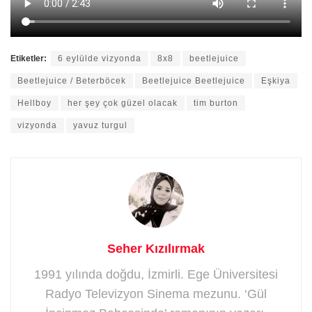
Etiketler:
6 eylülde vizyonda
8x8
beetlejuice
Beetlejuice / Beterböcek
Beetlejuice Beetlejuice
Eşkiya
Hellboy
her şey çok güzel olacak
tim burton
vizyonda
yavuz turgul
Seher Kızılırmak
1991 yılında doğdu, İzmirli. Ege Üniversitesi
Radyo Televizyon Sinema mezunu. ‘Gül