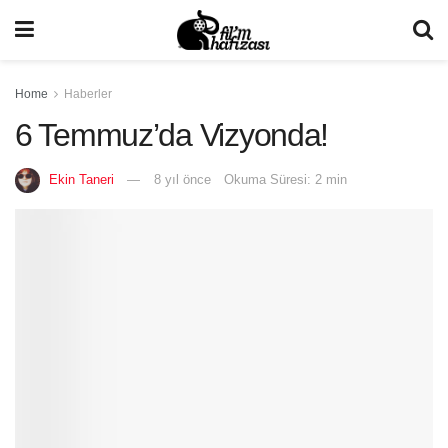
Home
Haberler
6 Temmuz’da Vizyonda!
Ekin Taneri
8 yıl önce
Okuma Süresi: 2 min