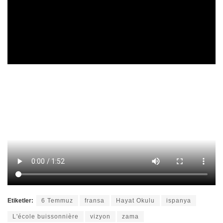
Etiketler:
6 Temmuz
fransa
Hayat Okulu
ispanya
L'école buissonnière
vizyon
zama