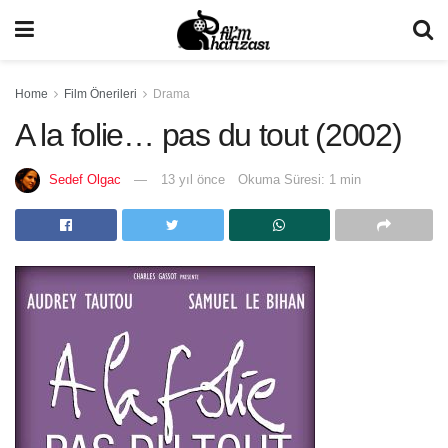
Home
Film Önerileri
Drama
A la folie… pas du tout (2002)
Sedef Olgac
13 yıl önce
Okuma Süresi: 1 min