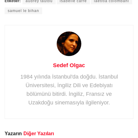
Etiketler:
audrey tautou
isabelle carré
laetitia colombani
samuel le bihan
Sedef Olgac
1984 yılında İstanbul'da doğdu. İstanbul
Üniversitesi, İngiliz Dili ve Edebiyatı
bölümünü bitirdi. İngiliz, Fransız ve
Uzakdoğu sinemasıyla ilgileniyor.
Yazarın
Diğer Yazıları