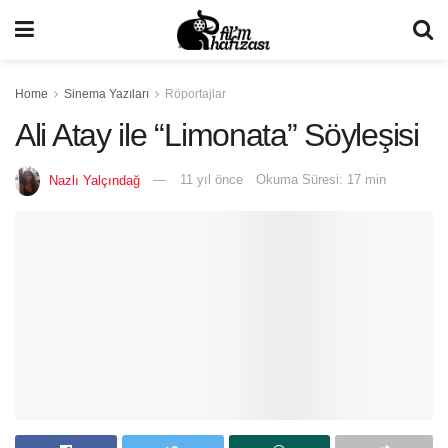
Home
Sinema Yazıları
Röportajlar
Ali Atay ile “Limonata” Söyleşisi
Nazlı Yalçındağ
11 yıl önce
Okuma Süresi: 17 min