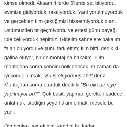
kimse ölmedi. Akşam 4’lerde 5’lerde set bitiyordu,
evimize gidiyorduk, takılıyorduk. Yani yorulmuyorduk
ve gerçekten film çektiğimizi hissetmiyorduk o an.
Üstümüzden tır geçmiyordu ve ertesi günü bayağı
iple çekiyorduk hepimiz. Gidelim sahnelere bakalım
falan oluyordu ve şunu fark ettim; film bitti, dedik ki
galiba oluyor, bir de montajına bakalım. Film,
montajdan sonra kendini belli edecek. O zaman da
iyi sonuç alırsak,
“Bu iş oluyormuş abi!”
deriz.
Montajdan sonra oturduk dedik ki
“Bu ülkede niye
yapılmıyor bu?”
. Çok basit; yapman gereken sadece
anlatmak istediğin şeye hâkim olmak, mesele bu
yani.
Oyuncuları, set ekibini, kendini bu kadar