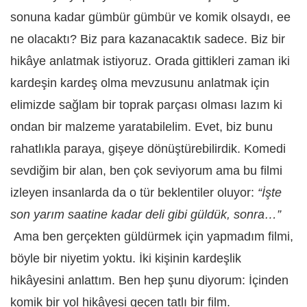
sonuna kadar gümbür gümbür ve komik olsaydı, ee
ne olacaktı? Biz para kazanacaktık sadece. Biz bir
hikâye anlatmak istiyoruz. Orada gittikleri zaman iki
kardeşin kardeş olma mevzusunu anlatmak için
elimizde sağlam bir toprak parçası olması lazım ki
ondan bir malzeme yaratabilelim. Evet, biz bunu
rahatlıkla paraya, gişeye dönüştürebilirdik. Komedi
sevdiğim bir alan, ben çok seviyorum ama bu filmi
izleyen insanlarda da o tür beklentiler oluyor:
“İşte
son yarım saatine kadar deli gibi güldük, sonra…”
Ama ben gerçekten güldürmek için yapmadım filmi,
böyle bir niyetim yoktu. İki kişinin kardeşlik
hikâyesini anlattım. Ben hep şunu diyorum: İçinden
komik bir yol hikâyesi geçen tatlı bir film.