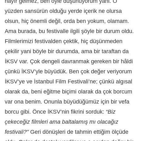
hayır gelmez, ben öyle düşünüyorum yani. O
yüzden sansürün olduğu yerde içerik ne olursa
olsun, hiç önemli değil, orda ben yokum, olamam.
Ama burada, bu festivalle ilgili şöyle bir durum oldu.
Filmlerimizi festivalden çektik, hiç düşünmeden
çekilir yani böyle bir durumda, ama bir taraftan da
İKSV var. Çok dengeli davranmak gereken bir hâldi
çünkü İKSV’yle büyüdük. Ben çok değer veriyorum
İKSV’ye ve İstanbul Film Festivali’ne; çünkü algısal
olarak da, beni eğitme biçimi olarak da çok borcum
var ona benim. Onunla büyüdüğümüz için bir vefa
borcu gibi. Önce İKSV’nin fikrini sorduk:
“Biz
çekeceğiz filmleri ama baltalamış mı olacağız
festivali?”
Geri dönüşleri de tahmin ettiğim ölçüde