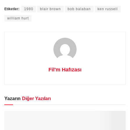
Etiketler:
1980
blair brown
bob balaban
ken russell
william hurt
Fil'm Hafızası
Yazarın
Diğer Yazıları