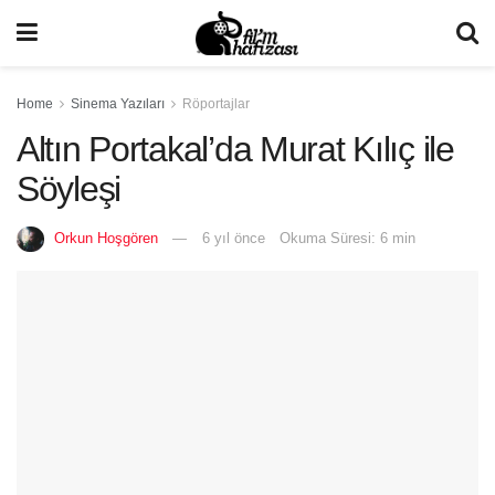
Home
Sinema Yazıları
Röportajlar
Altın Portakal’da Murat Kılıç ile
Söyleşi
Orkun Hoşgören
6 yıl önce
Okuma Süresi: 6 min