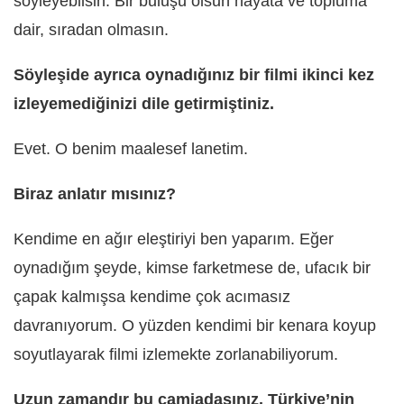
söyleyebilsin. Bir buluşu olsun hayata ve topluma
dair, sıradan olmasın.
Söyleşide ayrıca oynadığınız bir filmi ikinci kez
izleyemediğinizi dile getirmiştiniz.
Evet. O benim maalesef lanetim.
Biraz anlatır mısınız?
Kendime en ağır eleştiriyi ben yaparım. Eğer
oynadığım şeyde, kimse farketmese de, ufacık bir
çapak kalmışsa kendime çok acımasız
davranıyorum. O yüzden kendimi bir kenara koyup
soyutlayarak filmi izlemekte zorlanabiliyorum.
Uzun zamandır bu camiadasınız. Türkiye’nin