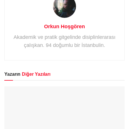
Orkun Hoşgören
Akademik ve pratik gitgelinde disiplinlerarası
çalışkan. 94 doğumlu bir İstanbulin.
Yazarın
Diğer Yazıları