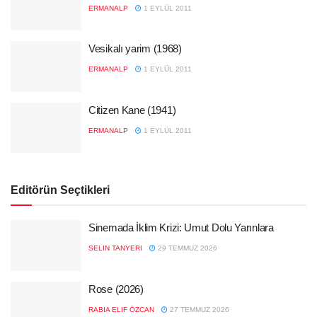
ERMANALP
1 EYLÜL 2011
Vesikalı yarim (1968)
ERMANALP
1 EYLÜL 2011
Citizen Kane (1941)
ERMANALP
1 EYLÜL 2011
Editörün Seçtikleri
Sinemada İklim Krizi: Umut Dolu Yarınlara
SELIN TANYERI
29 TEMMUZ 2026
Rose (2026)
RABIA ELIF ÖZCAN
27 TEMMUZ 2026