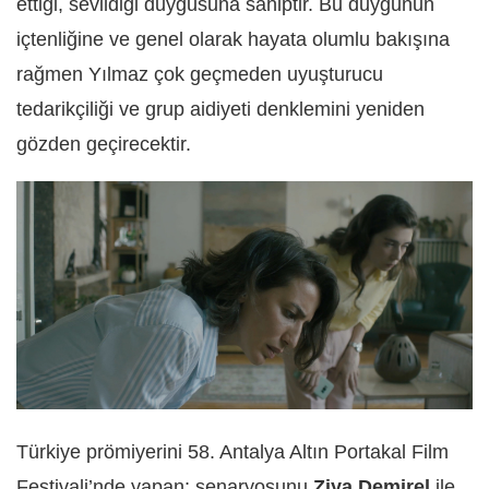
ettiği, sevildiği duygusuna sahiptir. Bu duygunun
içtenliğine ve genel olarak hayata olumlu bakışına
rağmen Yılmaz çok geçmeden uyuşturucu
tedarikçiliği ve grup aidiyeti denklemini yeniden
gözden geçirecektir.
Türkiye prömiyerini 58. Antalya Altın Portakal Film
Festivali’nde yapan; senaryosunu
Ziya Demirel
ile