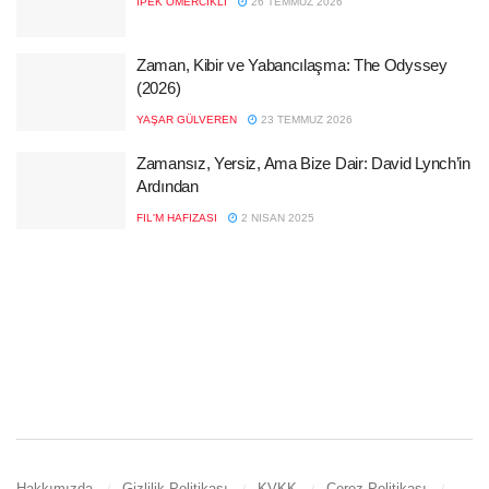
İPEK ÖMERCIKLI
26 TEMMUZ 2026
Zaman, Kibir ve Yabancılaşma: The Odyssey
(2026)
YAŞAR GÜLVEREN
23 TEMMUZ 2026
Zamansız, Yersiz, Ama Bize Dair: David Lynch’in
Ardından
FIL'M HAFIZASI
2 NISAN 2025
Hakkımızda
Gizlilik Politikası
KVKK
Çerez Politikası