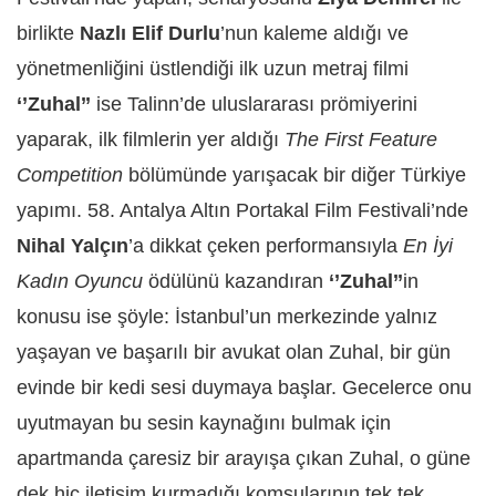
birlikte
Nazlı Elif Durlu
’nun kaleme aldığı ve
yönetmenliğini üstlendiği ilk uzun metraj filmi
‘’Zuhal’’
ise Talinn’de uluslararası prömiyerini
yaparak, ilk filmlerin yer aldığı
The First Feature
Competition
bölümünde yarışacak bir diğer Türkiye
yapımı. 58. Antalya Altın Portakal Film Festivali’nde
Nihal Yalçın
’a dikkat çeken performansıyla
En İyi
Kadın Oyuncu
ödülünü kazandıran
‘’Zuhal’’
in
konusu ise şöyle: İstanbul’un merkezinde yalnız
yaşayan ve başarılı bir avukat olan Zuhal, bir gün
evinde bir kedi sesi duymaya başlar. Gecelerce onu
uyutmayan bu sesin kaynağını bulmak için
apartmanda çaresiz bir arayışa çıkan Zuhal, o güne
dek hiç iletişim kurmadığı komşularının tek tek