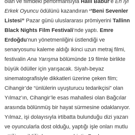
olan ve filmdeki performansıyla
Halil Babür
’e
En İyi
Erkek Oyuncu
ödülünü kazandıran
‘’Beni Sevenler
Listesi’’
Pazar günü uluslararası prömiyerini
Tallinn
Black Nights Film Festivali
’nde yaptı.
Emre
Erdoğdu
’nun yönetmenliğini üstlendiği ve
senaryosunu kaleme aldığı ikinci uzun metraj filmi,
festivalin
Ana Yarışma
bölümünde 19 filmle birlikte
büyük ödüller için yarışacak. Siyah-beyaz
sinematografisiyle dikkatleri üzerine çeken film;
Cihangir’de “ünlülerin uyuşturucu tedarikçisi” olan
Yılmaz’ın, Cihangir’le esas mahallesi olan Bağcılar
arasında bölünmüş bir hayat sürmesine odaklanıyor.
Yılmaz, işi dolayısıyla irtibatta bulunduğu dizi yazarı
ve oyuncularla dost olduğu, yaptığı işle onları mutlu