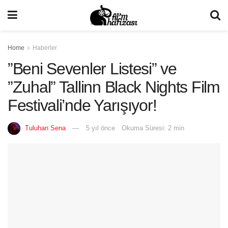
Home
Haberler
”Beni Sevenler Listesi” ve
”Zuhal” Tallinn Black Nights Film
Festivali’nde Yarışıyor!
Tuluhan Sena
5 yıl önce
Okuma Süresi: 2 min