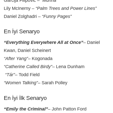
Garcija Filipovic –
“Murina”
Lily McInerny –
“Palm Trees and Power Lines”
Daniel Zolghadri –
“Funny Pages”
En İyi Senaryo
“Everything Everywhere All at Once”
– Daniel
Kwan, Daniel Scheinert
“After Yang”
– Kogonada
“Catherine Called Birdy”
– Lena Dunham
“Tár”
– Todd Field
“Women Talking”
– Sarah Polley
En İyi İlk Senaryo
“Emily the Criminal”
– John Patton Ford