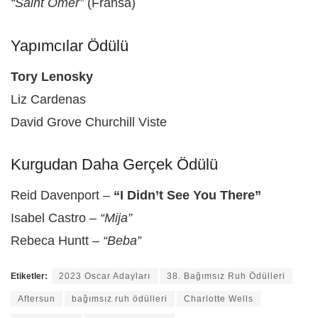
“Saint Omer”
(Fransa)
Yapımcılar Ödülü
Tory Lenosky
Liz Cardenas
David Grove Churchill Viste
Kurgudan Daha Gerçek Ödülü
Reid Davenport –
“I Didn’t See You There”
Isabel Castro –
“Mija”
Rebeca Huntt –
“Beba”
Etiketler:
2023 Oscar Adayları
38. Bağımsız Ruh Ödülleri
Aftersun
bağımsız ruh ödülleri
Charlotte Wells