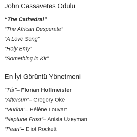
John Cassavetes Ödülü
“The Cathedral”
“The African Desperate”
“A Love Song”
“Holy Emy”
“Something in Kir”
En İyi Görüntü Yönetmeni
“Tár”
–
Florian Hoffmeister
“Aftersun”
– Gregory Oke
“Murina”
– Hélène Louvart
“Neptune Frost”
– Anisia Uzeyman
“Pearl”
– Eliot Rockett