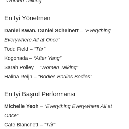
“Women Talking”
En İyi Yönetmen
Daniel Kwan, Daniel Scheinert
–
“Everything
Everywhere All at Once”
Todd Field –
“Tár”
Kogonada –
“After Yang”
Sarah Polley –
“Women Talking”
Halina Reijn –
“Bodies Bodies Bodies”
En İyi Başrol Performansı
Michelle Yeoh
–
“Everything Everywhere All at
Once”
Cate Blanchett –
“Tár”