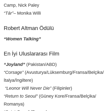
Camp, Nick Paley
“Tár”
– Monika Willi
Robert Altman Ödülü
“Women Talking”
En İyi Uluslararası Film
“Joyland”
(Pakistan/ABD)
“Corsage”
(Avusturya/Lüksemburg/Fransa/Belçika/
İtalya/İngiltere)
“Leonor Will Never Die”
(Filipinler)
“Return to Seoul”
(Güney Kore/Fransa/Belçika/
Romanya)