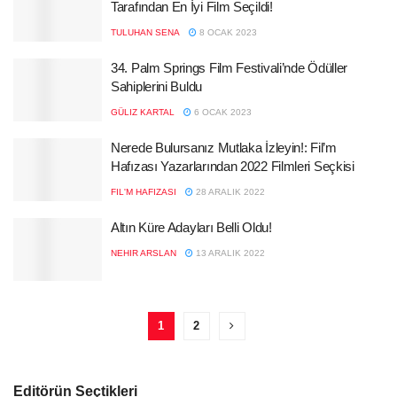
Tarafından En İyi Film Seçildi!
TULUHAN SENA
8 OCAK 2023
34. Palm Springs Film Festivali’nde Ödüller
Sahiplerini Buldu
GÜLIZ KARTAL
6 OCAK 2023
Nerede Bulursanız Mutlaka İzleyin!: Fil’m
Hafızası Yazarlarından 2022 Filmleri Seçkisi
FIL'M HAFIZASI
28 ARALIK 2022
Altın Küre Adayları Belli Oldu!
NEHIR ARSLAN
13 ARALIK 2022
1
2
Editörün Seçtikleri