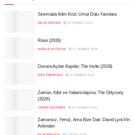
Sinemada İklim Krizi: Umut Dolu Yarınlara
SELIN TANYERI
29 TEMMUZ 2026
Rose (2026)
RABIA ELIF ÖZCAN
27 TEMMUZ 2026
Duvara Açılan Kapılar: The Invite (2026)
İPEK ÖMERCIKLI
26 TEMMUZ 2026
Zaman, Kibir ve Yabancılaşma: The Odyssey
(2026)
YAŞAR GÜLVEREN
23 TEMMUZ 2026
Zamansız, Yersiz, Ama Bize Dair: David Lynch’in
Ardından
FIL'M HAFIZASI
2 NISAN 2025