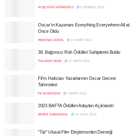
AYŞE EKIN SAĞIROĞLU
6 TEMMUZ 2023
Oscar’ın Kazananı Everything Everywhere All at
Once Oldu
İREM NAZ GÜVEL
13 MART 2023
38. Bağımsız Ruh Ödülleri Sahiplerini Buldu
TULUHAN SENA
12 MART 2023
Fil’m Hafızası Yazarlarının Oscar Gecesi
Tahminleri
FIL'M HAFIZASI
7 MART 2023
2023 BAFTA Ödülleri Adayları Açıklandı!
BERKE KABASAKAL
19 OCAK 2023
”Tár” Ulusal Film Eleştirmenleri Derneği