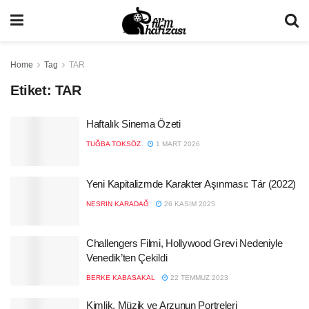
Home
Tag
TAR
Etiket:
TAR
Haftalık Sinema Özeti
TUĞBA TOKSÖZ
1 MART 2026
Yeni Kapitalizmde Karakter Aşınması: Tár (2022)
NESRIN KARADAĞ
26 KASIM 2025
Challengers Filmi, Hollywood Grevi Nedeniyle
Venedik’ten Çekildi
BERKE KABASAKAL
22 TEMMUZ 2023
Kimlik, Müzik ve Arzunun Portreleri