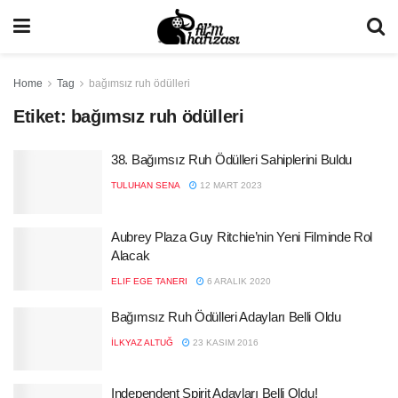
Home
Tag
bağımsız ruh ödülleri
Etiket:
bağımsız ruh ödülleri
38. Bağımsız Ruh Ödülleri Sahiplerini Buldu
TULUHAN SENA
12 MART 2023
Aubrey Plaza Guy Ritchie’nin Yeni Filminde Rol
Alacak
ELIF EGE TANERI
6 ARALIK 2020
Bağımsız Ruh Ödülleri Adayları Belli Oldu
İLKYAZ ALTUĞ
23 KASIM 2016
Independent Spirit Adayları Belli Oldu!