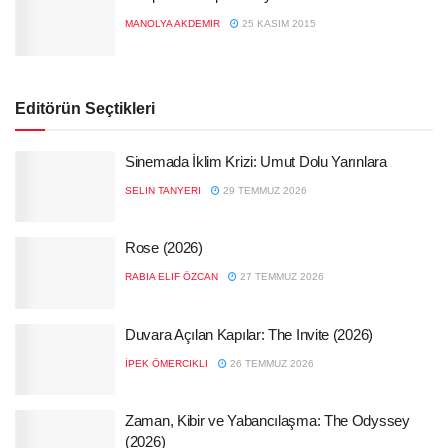
MANOLYA AKDEMIR
25 KASIM 2015
Editörün Seçtikleri
Sinemada İklim Krizi: Umut Dolu Yarınlara
SELIN TANYERI
29 TEMMUZ 2026
Rose (2026)
RABIA ELIF ÖZCAN
27 TEMMUZ 2026
Duvara Açılan Kapılar: The Invite (2026)
İPEK ÖMERCIKLI
26 TEMMUZ 2026
Zaman, Kibir ve Yabancılaşma: The Odyssey
(2026)