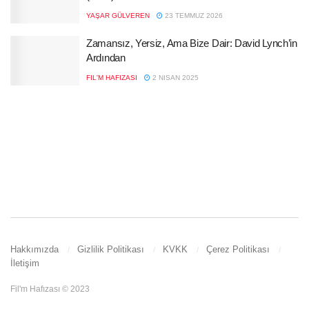
YAŞAR GÜLVEREN
23 TEMMUZ 2026
Zamansız, Yersiz, Ama Bize Dair: David Lynch’in
Ardından
FIL'M HAFIZASI
2 NISAN 2025
Hakkımızda
Gizlilik Politikası
KVKK
Çerez Politikası
İletişim
Fil'm Hafızası © 2023