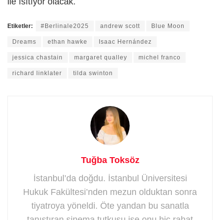
ile ısıtıyor olacak.
Etiketler:
#Berlinale2025
andrew scott
Blue Moon
Dreams
ethan hawke
Isaac Hernández
jessica chastain
margaret qualley
michel franco
richard linklater
tilda swinton
Tuğba Toksöz
İstanbul’da doğdu. İstanbul Üniversitesi
Hukuk Fakültesi’nden mezun olduktan sonra
tiyatroya yöneldi. Öte yandan bu sanatla
tanıştıran sinema tutkusu ise onu hiç rahat