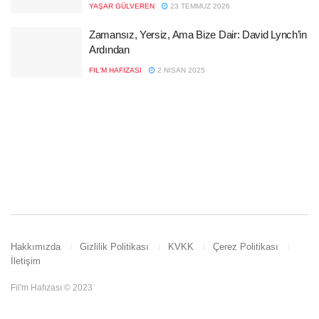
YAŞAR GÜLVEREN
23 TEMMUZ 2026
Zamansız, Yersiz, Ama Bize Dair: David Lynch’in
Ardından
FIL'M HAFIZASI
2 NISAN 2025
Hakkımızda
Gizlilik Politikası
KVKK
Çerez Politikası
İletişim
Fil'm Hafızası © 2023