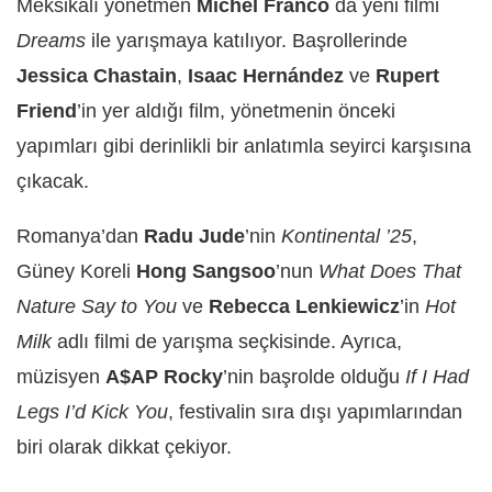
Meksikalı yönetmen
Michel Franco
da yeni filmi
Dreams
ile yarışmaya katılıyor. Başrollerinde
Jessica Chastain
,
Isaac Hernández
ve
Rupert
Friend
’in yer aldığı film, yönetmenin önceki
yapımları gibi derinlikli bir anlatımla seyirci karşısına
çıkacak.
Romanya’dan
Radu Jude
’nin
Kontinental ’25
,
Güney Koreli
Hong Sangsoo
’nun
What Does That
Nature Say to You
ve
Rebecca Lenkiewicz
’in
Hot
Milk
adlı filmi de yarışma seçkisinde. Ayrıca,
müzisyen
A$AP Rocky
’nin başrolde olduğu
If I Had
Legs I’d Kick You
, festivalin sıra dışı yapımlarından
biri olarak dikkat çekiyor.