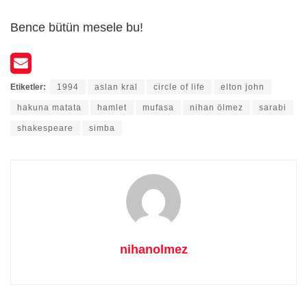
Bence bütün mesele bu!
Etiketler:
1994
aslan kral
circle of life
elton john
hakuna matata
hamlet
mufasa
nihan ölmez
sarabi
shakespeare
simba
nihanolmez