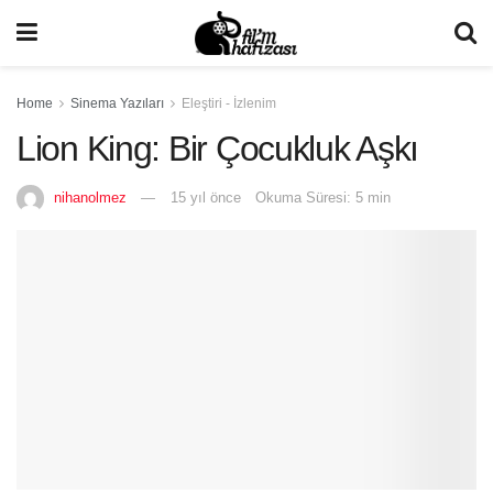
Home
Sinema Yazıları
Eleştiri - İzlenim
Lion King: Bir Çocukluk Aşkı
nihanolmez
15 yıl önce
Okuma Süresi: 5 min