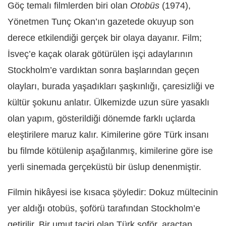
Göç temalı filmlerden biri olan
Otobüs
(1974),
Yönetmen Tunç Okan’ın gazetede okuyup son
derece etkilendiği gerçek bir olaya dayanır. Film;
İsveç’e kaçak olarak götürülen işçi adaylarının
Stockholm’e vardıktan sonra başlarından geçen
olayları, burada yaşadıkları şaşkınlığı, çaresizliği ve
kültür şokunu anlatır. Ülkemizde uzun süre yasaklı
olan yapım, gösterildiği dönemde farklı uçlarda
eleştirilere maruz kalır. Kimilerine göre Türk insanı
bu filmde kötülenip aşağılanmış, kimilerine göre ise
yerli sinemada gerçeküstü bir üslup denenmiştir.
Filmin hikâyesi ise kısaca şöyledir: Dokuz mültecinin
yer aldığı otobüs, şoförü tarafından Stockholm’e
getirilir. Bir umut taciri olan Türk şoför, araçtan