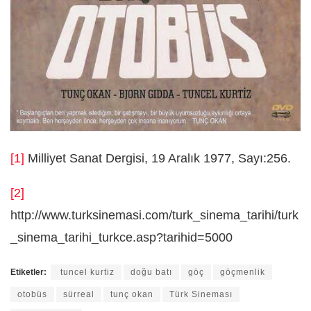
[1]
Milliyet Sanat Dergisi, 19 Aralık 1977, Sayı:256.
[2]
http://www.turksinemasi.com/turk_sinema_tarihi/turk
_sinema_tarihi_turkce.asp?tarihid=5000
Etiketler:
tuncel kurtiz
doğu batı
göç
göçmenlik
otobüs
sürreal
tunç okan
Türk Sineması