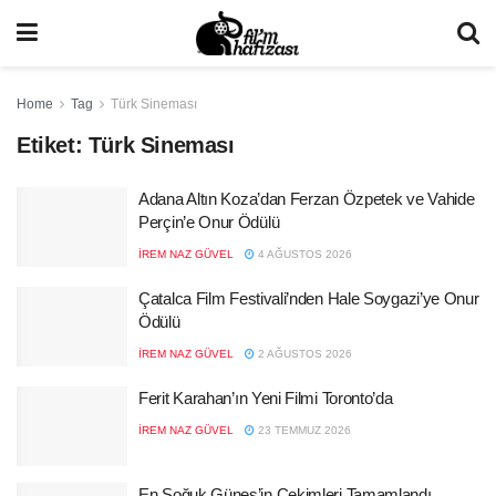
Home
Tag
Türk Sineması
Etiket:
Türk Sineması
Adana Altın Koza’dan Ferzan Özpetek ve Vahide
Perçin’e Onur Ödülü
İREM NAZ GÜVEL
4 AĞUSTOS 2026
Çatalca Film Festivali’nden Hale Soygazi’ye Onur
Ödülü
İREM NAZ GÜVEL
2 AĞUSTOS 2026
Ferit Karahan’ın Yeni Filmi Toronto’da
İREM NAZ GÜVEL
23 TEMMUZ 2026
En Soğuk Güneş’in Çekimleri Tamamlandı