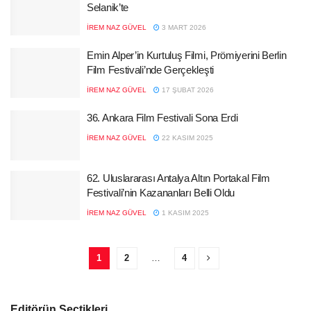
Selanik’te
İREM NAZ GÜVEL
3 MART 2026
Emin Alper’in Kurtuluş Filmi, Prömiyerini Berlin
Film Festivali’nde Gerçekleşti
İREM NAZ GÜVEL
17 ŞUBAT 2026
36. Ankara Film Festivali Sona Erdi
İREM NAZ GÜVEL
22 KASIM 2025
62. Uluslararası Antalya Altın Portakal Film
Festivali’nin Kazananları Belli Oldu
İREM NAZ GÜVEL
1 KASIM 2025
1
2
…
4
Editörün Seçtikleri