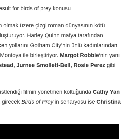
 olmak üzere çizgi roman dünyasının kötü
uluşturuyor. Harley Quinn mafya tarafından
ken yollarını Gotham City’nin ünlü kadınlarından
ntoya ile birleştiriyor.
Margot Robbie
‘nin yanı
tead, Jurnee Smollett-Bell, Rosie Perez
gibi
 üstlendiği filmin yönetmen koltuğunda
Cathy Yan
a girecek
Birds of Prey
‘in senaryosu ise
Christina