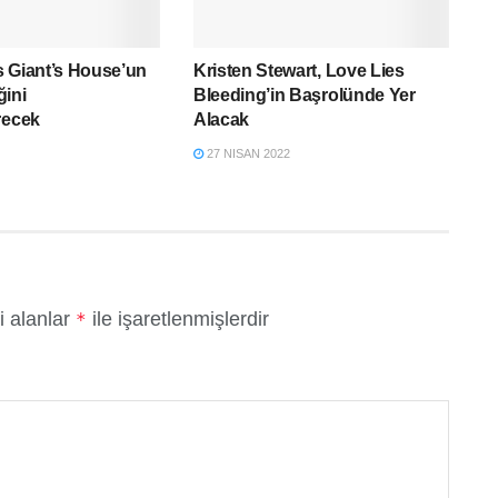
 Giant’s House’un
Kristen Stewart, Love Lies
ğini
Bleeding’in Başrolünde Yer
recek
Alacak
27 NISAN 2022
i alanlar
ile işaretlenmişlerdir
*