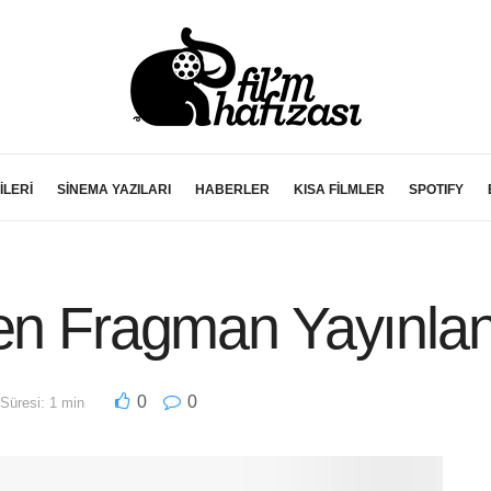
İLERİ
SİNEMA YAZILARI
HABERLER
KISA FİLMLER
SPOTIFY
den Fragman Yayınla
0
0
üresi: 1 min