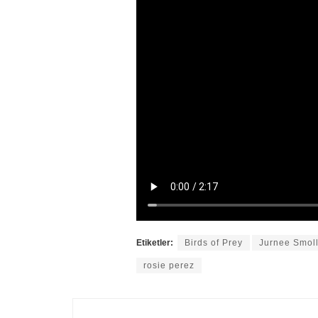
Etiketler:
Birds of Prey
Jurnee Smoll
rosie perez