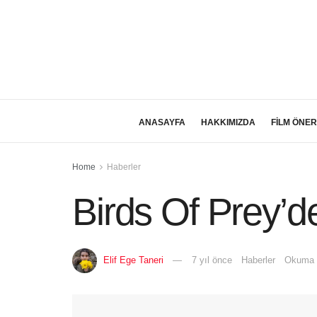
ANASAYFA
HAKKIMIZDA
FİLM ÖNER
Home
Haberler
Birds Of Prey’
Elif Ege Taneri
7 yıl önce
Haberler
Okuma S