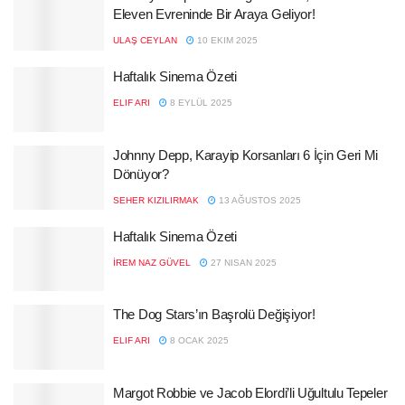
Eleven Evreninde Bir Araya Geliyor!
ULAŞ CEYLAN
10 EKIM 2025
Haftalık Sinema Özeti
ELIF ARI
8 EYLÜL 2025
Johnny Depp, Karayip Korsanları 6 İçin Geri Mi
Dönüyor?
SEHER KIZILIRMAK
13 AĞUSTOS 2025
Haftalık Sinema Özeti
İREM NAZ GÜVEL
27 NISAN 2025
The Dog Stars’ın Başrolü Değişiyor!
ELIF ARI
8 OCAK 2025
Margot Robbie ve Jacob Elordi’li Uğultulu Tepeler