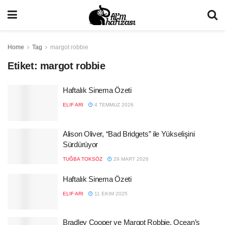
Home
Tag
margot robbie
Etiket:
margot robbie
Haftalık Sinema Özeti
ELIF ARI
4 TEMMUZ 2026
Alison Oliver, “Bad Bridgets” ile Yükselişini
Sürdürüyor
TUĞBA TOKSÖZ
29 MART 2026
Haftalık Sinema Özeti
ELIF ARI
11 EKIM 2025
Bradley Cooper ve Margot Robbie, Ocean’s