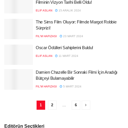
Filminin Vizyon Tarihi Belli Oldu!
ELIF ASLAN
15 ARALIK 2024
The Sims Film Oluyor: Filmde Margot Robbie
Sürprizi!
FIL'M HAFIZASI
23 MART 2024
Oscar Ödülleri Sahiplerini Buldu!
ELIF ASLAN
11 MART 2024
Damien Chazelle Bir Sonraki Filmi İçin Aradığı
Bütçeyi Bulamayabilir
FIL'M HAFIZASI
5 MART 2024
1
2
…
6
Editörün Seçtikleri