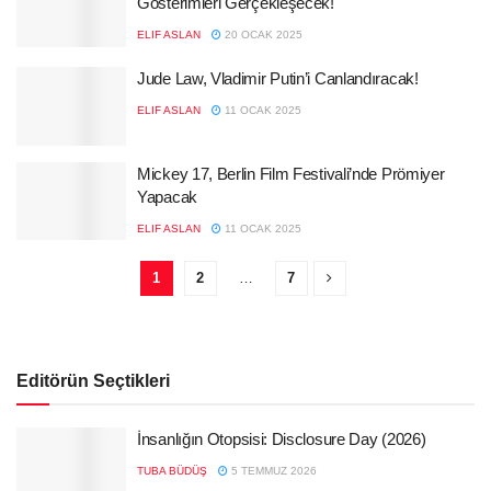
Gösterimleri Gerçekleşecek!
ELIF ASLAN
20 OCAK 2025
Jude Law, Vladimir Putin’i Canlandıracak!
ELIF ASLAN
11 OCAK 2025
Mickey 17, Berlin Film Festivali’nde Prömiyer
Yapacak
ELIF ASLAN
11 OCAK 2025
1
2
…
7
Editörün Seçtikleri
İnsanlığın Otopsisi: Disclosure Day (2026)
TUBA BÜDÜŞ
5 TEMMUZ 2026