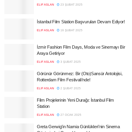
ELIF ASLAN
23 ŞUBAT 2025
İstanbul Film Station Başvuruları Devam Ediyor!
ELIF ASLAN
16 ŞUBAT 2025
İzmir Fashion Film Days, Moda ve Sinemayı Bir
Araya Getiriyor
ELIF ASLAN
3 ŞUBAT 2025
Görünür Görünmez: Bir (Oto)Sansür Antolojisi,
Rotterdam Film Festivali’nde!
ELIF ASLAN
2 ŞUBAT 2025
Film Projelerinin Yeni Durağı: İstanbul Film
Station
ELIF ASLAN
27 OCAK 2025
Greta Gerwig’in Narnia Günlükleri’nin Sinema