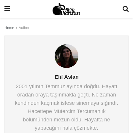
Home
Author
Elif Aslan
2001 yılının Temmuz ayında doğdu. Hayatı
oradan oraya taşınmakla geçti. Ne zaman
kendinden kaçmak istese sinemaya sığındı.
Hacettepe Mütercim Tercümanlık
bölümünden mezun oldu. Hayatta ne
yapacağını hala çözmekte.