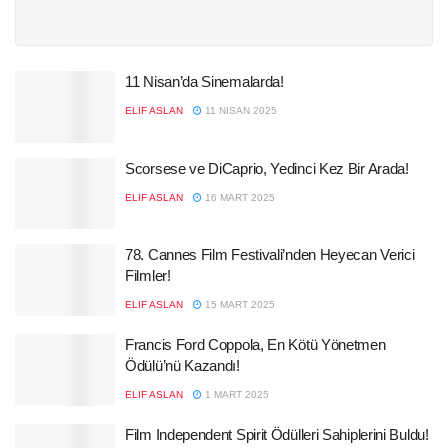
11 Nisan’da Sinemalarda!
ELIF ASLAN
11 NISAN 2025
Scorsese ve DiCaprio, Yedinci Kez Bir Arada!
ELIF ASLAN
16 MART 2025
78. Cannes Film Festivali’nden Heyecan Verici
Filmler!
ELIF ASLAN
15 MART 2025
​Francis Ford Coppola, En Kötü Yönetmen
Ödülü’nü Kazandı​!
ELIF ASLAN
1 MART 2025
Film Independent Spirit Ödülleri Sahiplerini Buldu!