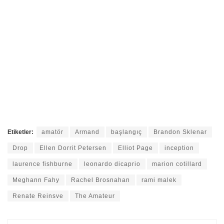
Etiketler:
amatör
Armand
başlangıç
Brandon Sklenar
Drop
Ellen Dorrit Petersen
Elliot Page
inception
laurence fishburne
leonardo dicaprio
marion cotillard
Meghann Fahy
Rachel Brosnahan
rami malek
Renate Reinsve
The Amateur