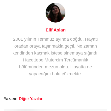
Elif Aslan
2001 yılının Temmuz ayında doğdu. Hayatı
oradan oraya taşınmakla geçti. Ne zaman
kendinden kaçmak istese sinemaya sığındı.
Hacettepe Mütercim Tercümanlık
bölümünden mezun oldu. Hayatta ne
yapacağını hala çözmekte.
Yazarın
Diğer Yazıları