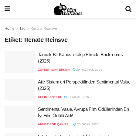
Home
Tag
Renate Reinsve
Etiket:
Renate Reinsve
Tanıdık Bir Kâbusu Takip Etmek: Backrooms
(2026)
ZEYNEP İLAY ERKEN
29 HAZIRAN 2026
Aile Sistemleri Perspektifinden Sentimental Value
(2025)
SELIN TANYERI
27 MART 2026
Sentimental Value, Avrupa Film Ödülleri’nden En
İyi Film Ödülü Aldı!
AHMET EGE ÇAKIREL
20 OCAK 2026