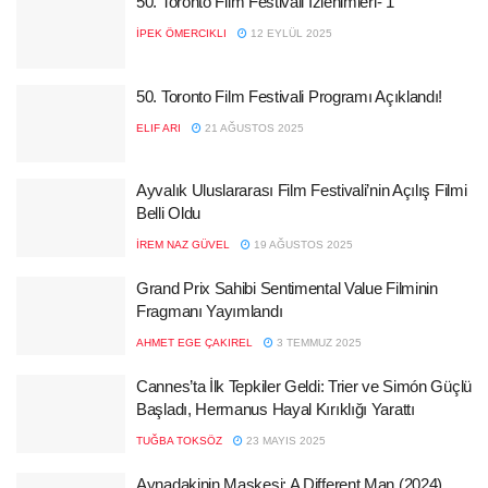
50. Toronto Film Festivali İzlenimleri- 1
İPEK ÖMERCIKLI
12 EYLÜL 2025
50. Toronto Film Festivali Programı Açıklandı!
ELIF ARI
21 AĞUSTOS 2025
Ayvalık Uluslararası Film Festivali’nin Açılış Filmi
Belli Oldu
İREM NAZ GÜVEL
19 AĞUSTOS 2025
Grand Prix Sahibi Sentimental Value Filminin
Fragmanı Yayımlandı
AHMET EGE ÇAKIREL
3 TEMMUZ 2025
Cannes’ta İlk Tepkiler Geldi: Trier ve Simón Güçlü
Başladı, Hermanus Hayal Kırıklığı Yarattı
TUĞBA TOKSÖZ
23 MAYIS 2025
Aynadakinin Maskesi: A Different Man (2024)