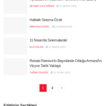
ZEYNEP İLAY ERKEN
20 MAYIS 2025
Haftalık Sinema Özeti
İREM NAZ GÜVEL
13 NISAN 2025
11 Nisan’da Sinemalarda!
ELIF ASLAN
11 NISAN 2025
Renate Reinsve’in Başrolünde Olduğu Armand’ın
Vizyon Tarihi Yaklaştı
TUĞBA TOKSÖZ
10 OCAK 2025
1
2
Editörün Seçtikleri