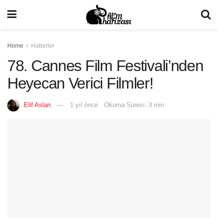
Home
Haberler
78. Cannes Film Festivali’nden
Heyecan Verici Filmler!
Elif Aslan
1 yıl önce
Okuma Süresi: 3 min