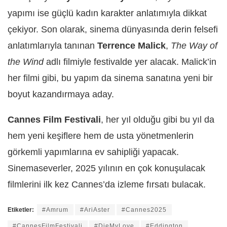
yapımı ise güçlü kadın karakter anlatımıyla dikkat
çekiyor. Son olarak, sinema dünyasında derin felsefi
anlatımlarıyla tanınan
Terrence Malick
,
The Way of
the Wind
adlı filmiyle festivalde yer alacak. Malick’in
her filmi gibi, bu yapım da sinema sanatına yeni bir
boyut kazandırmaya aday.
Cannes Film Festivali
, her yıl olduğu gibi bu yıl da
hem yeni keşiflere hem de usta yönetmenlerin
görkemli yapımlarına ev sahipliği yapacak.
Sinemaseverler, 2025 yılının en çok konuşulacak
filmlerini ilk kez Cannes’da izleme fırsatı bulacak.
Etiketler:
#Amrum
#AriAster
#Cannes2025
#CannesFilmFestivali
#DieMyLove
#Eddington