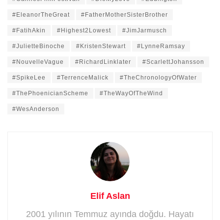
#EleanorTheGreat
#FatherMotherSisterBrother
#FatihAkin
#Highest2Lowest
#JimJarmusch
#JulietteBinoche
#KristenStewart
#LynneRamsay
#NouvelleVague
#RichardLinklater
#ScarlettJohansson
#SpikeLee
#TerrenceMalick
#TheChronologyOfWater
#ThePhoenicianScheme
#TheWayOfTheWind
#WesAnderson
Elif Aslan
2001 yılının Temmuz ayında doğdu. Hayatı