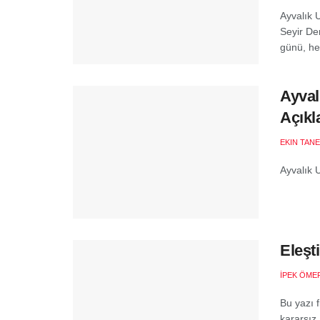
Ayvalık U
Seyir Der
günü, he
Ayval
Açıkl
EKIN TANE
Ayvalık U
Eleşt
İPEK ÖMER
Bu yazı f
kararsız 