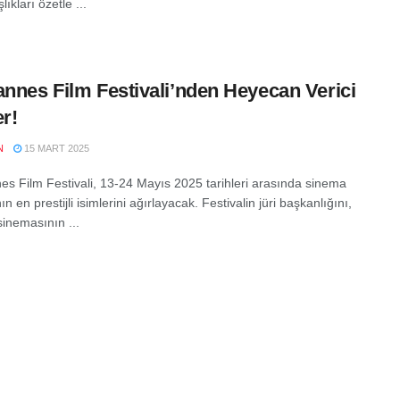
lıkları özetle ...
annes Film Festivali’nden Heyecan Verici
er!
N
15 MART 2025
es Film Festivali, 13-24 Mayıs 2025 tarihleri arasında sinema
n en prestijli isimlerini ağırlayacak. Festivalin jüri başkanlığını,
sinemasının ...