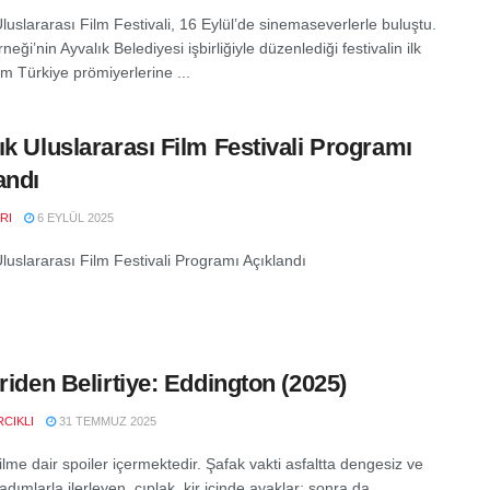
luslararası Film Festivali, 16 Eylül’de sinemaseverlerle buluştu.
neği’nin Ayvalık Belediyesi işbirliğiyle düzenlediği festivalin ilk
m Türkiye prömiyerlerine ...
ık Uluslararası Film Festivali Programı
andı
RI
6 EYLÜL 2025
luslararası Film Festivali Programı Açıklandı
iriden Belirtiye: Eddington (2025)
CIKLI
31 TEMMUZ 2025
ilme dair spoiler içermektedir. Şafak vakti asfaltta dengesiz ve
adımlarla ilerleyen, çıplak, kir içinde ayaklar; sonra da ...