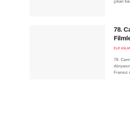
çıkan baş
78. C
Filml
ELIF ASLA
78. Cann
dünyasını
Fransız 