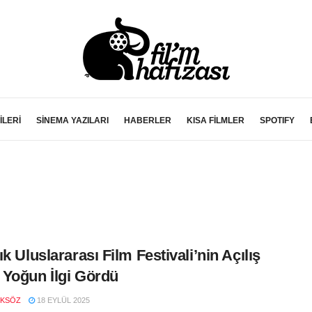
İLERİ
SİNEMA YAZILARI
HABERLER
KISA FİLMLER
SPOTIFY
ık Uluslararası Film Festivali’nin Açılış
Yoğun İlgi Gördü
OKSÖZ
18 EYLÜL 2025