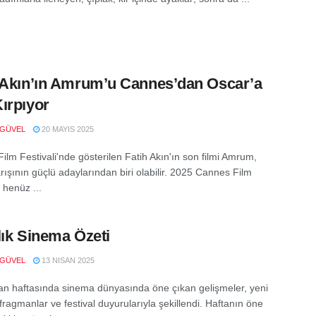
 Akın’ın Amrum’u Cannes’dan Oscar’a
ırpıyor
 GÜVEL
20 MAYIS 2025
ilm Festivali'nde gösterilen Fatih Akın'ın son filmi Amrum,
rışının güçlü adaylarından biri olabilir. 2025 Cannes Film
, henüz ...
lık Sinema Özeti
 GÜVEL
13 NISAN 2025
an haftasında sinema dünyasında öne çıkan gelişmeler, yeni
 fragmanlar ve festival duyurularıyla şekillendi. Haftanın öne