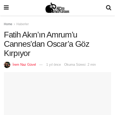
Home
Haberler
Fatih Akın’ın Amrum’u
Cannes’dan Oscar’a Göz
Kırpıyor
İrem Naz Güvel
1 yıl önce
Okuma Süresi: 2 min