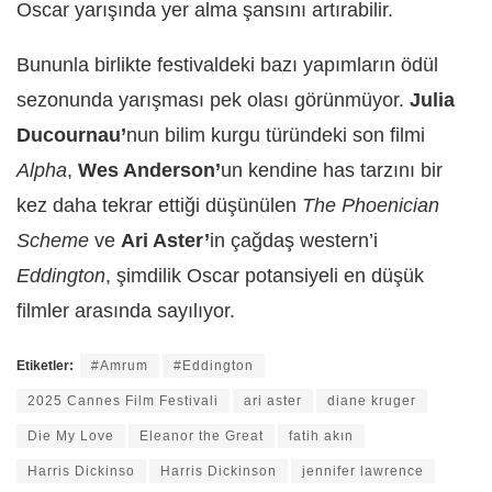
Oscar yarışında yer alma şansını artırabilir.
Bununla birlikte festivaldeki bazı yapımların ödül
sezonunda yarışması pek olası görünmüyor.
Julia
Ducournau’
nun bilim kurgu türündeki son filmi
Alpha
,
Wes Anderson’
un kendine has tarzını bir
kez daha tekrar ettiği düşünülen
The Phoenician
Scheme
ve
Ari Aster’
in çağdaş western’i
Eddington
, şimdilik Oscar potansiyeli en düşük
filmler arasında sayılıyor.
Etiketler:
#Amrum
#Eddington
2025 Cannes Film Festivali
ari aster
diane kruger
Die My Love
Eleanor the Great
fatih akın
Harris Dickinso
Harris Dickinson
jennifer lawrence