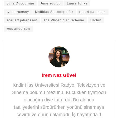
Julia Ducournau
June squibb
Laura Tonke
lynne ramsay
Matthias Schweighöfer
robert pattinson
scarlett johansson
The Phoenician Scheme
Urchin
wes anderson
İrem Naz Güvel
Kadir Has Üniversitesi Radyo, Televizyon ve
Sinema bölümü mezunu. Küçükken tiyatrocu
olacağım diye tutturdu. Bu alanda
faaliyetlerini sürdürürken yönünü sinemaya
çevirdi ve önünü alamadı. İş hayatında 1