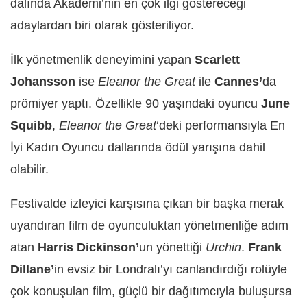
dalında Akademi’nin en çok ilgi göstereceği
adaylardan biri olarak gösteriliyor.
İlk yönetmenlik deneyimini yapan
Scarlett
Johansson
ise
Eleanor the Great
ile
Cannes’
da
prömiyer yaptı. Özellikle 90 yaşındaki oyuncu
June
Squibb
,
Eleanor the Great
‘deki performansıyla En
İyi Kadın Oyuncu dallarında ödül yarışına dahil
olabilir.
Festivalde izleyici karşısına çıkan bir başka merak
uyandıran film de oyunculuktan yönetmenliğe adım
atan
Harris Dickinson’
un yönettiği
Urchin
.
Frank
Dillane’
in evsiz bir Londralı’yı canlandırdığı rolüyle
çok konuşulan film, güçlü bir dağıtımcıyla buluşursa