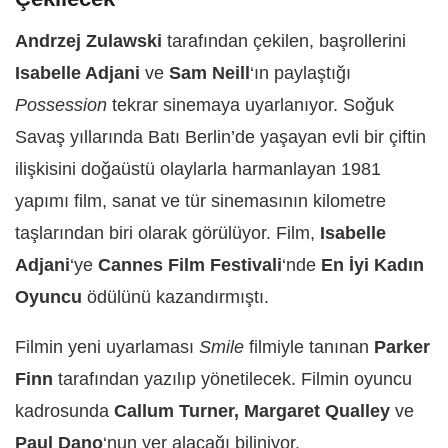
Andrzej Zulawski
tarafından çekilen, başrollerini
Isabelle Adjani
ve
Sam Neill
‘ın paylaştığı
Possession
tekrar sinemaya uyarlanıyor. Soğuk
Savaş yıllarında Batı Berlin’de yaşayan evli bir çiftin
ilişkisini doğaüstü olaylarla harmanlayan 1981
yapımı film, sanat ve tür sinemasının kilometre
taşlarından biri olarak görülüyor. Film,
Isabelle
Adjani
‘ye
Cannes Film Festivali
‘nde
En İyi Kadın
Oyuncu
ödülünü kazandırmıştı.
Filmin yeni uyarlaması
Smile
filmiyle tanınan
Parker
Finn
tarafından yazılıp yönetilecek. Filmin oyuncu
kadrosunda
Callum Turner, Margaret Qualley
ve
Paul Dano
‘nun yer alacağı biliniyor.