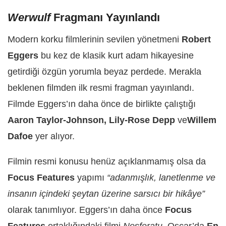
Werwulf
Fragmanı Yayınlandı
Modern korku filmlerinin sevilen yönetmeni
Robert
Eggers
bu kez de klasik kurt adam hikayesine
getirdiği özgün yorumla beyaz perdede. Merakla
beklenen filmden ilk resmi fragman yayınlandı.
Filmde Eggers’ın daha önce de birlikte çalıştığı
Aaron Taylor-Johnson, Lily-Rose Depp
ve
Willem
Dafoe
yer alıyor.
Filmin resmi konusu henüz açıklanmamış olsa da
Focus Features
yapımı
“adanmışlık, lanetlenme ve
insanın içindeki şeytan üzerine sarsıcı bir hikâye”
olarak tanımlıyor. Eggers’ın daha önce
Focus
Features
ortaklığındaki filmi
Nosferatu
, Oscar’da
En