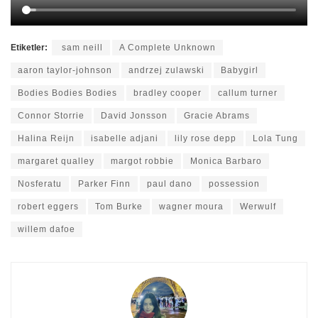
Etiketler:
sam neill
A Complete Unknown
aaron taylor-johnson
andrzej zulawski
Babygirl
Bodies Bodies Bodies
bradley cooper
callum turner
Connor Storrie
David Jonsson
Gracie Abrams
Halina Reijn
isabelle adjani
lily rose depp
Lola Tung
margaret qualley
margot robbie
Monica Barbaro
Nosferatu
Parker Finn
paul dano
possession
robert eggers
Tom Burke
wagner moura
Werwulf
willem dafoe