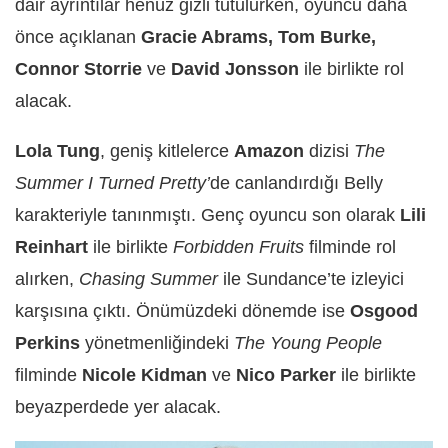
dair ayrıntılar henüz gizli tutulurken, oyuncu daha
önce açıklanan
Gracie Abrams, Tom Burke,
Connor Storrie
ve
David Jonsson
ile birlikte rol
alacak.
Lola Tung
, geniş kitlelerce
Amazon
dizisi
The
Summer I Turned Pretty’
de canlandırdığı Belly
karakteriyle tanınmıştı. Genç oyuncu son olarak
Lili
Reinhart
ile birlikte
Forbidden Fruits
filminde rol
alırken,
Chasing Summer
ile Sundance’te izleyici
karşısına çıktı. Önümüzdeki dönemde ise
Osgood
Perkins
yönetmenliğindeki
The Young People
filminde
Nicole Kidman
ve
Nico Parker
ile birlikte
beyazperdede yer alacak.