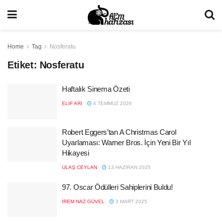
Home
Tag
Nosferatu
Etiket:
Nosferatu
Haftalık Sinema Özeti
ELIF ARI
4 TEMMUZ 2026
Robert Eggers’tan A Christmas Carol
Uyarlaması: Warner Bros. İçin Yeni Bir Yıl
Hikayesi
ULAŞ CEYLAN
13 HAZIRAN 2025
97. Oscar Ödülleri Sahiplerini Buldu!
İREM NAZ GÜVEL
3 MART 2025