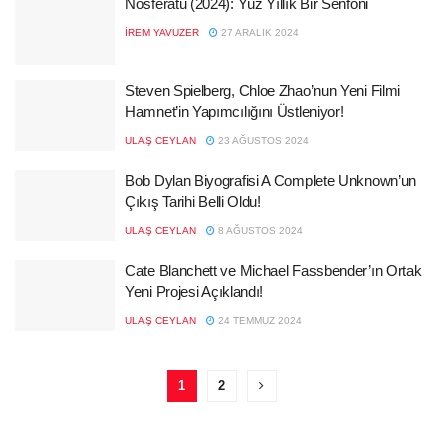
Nosferatu (2024): Yüz Yıllık Bir Senfoni
İREM YAVUZER
27 ARALIK 2024
Steven Spielberg, Chloe Zhao’nun Yeni Filmi
Hamnet’in Yapımcılığını Üstleniyor!
ULAŞ CEYLAN
23 AĞUSTOS 2024
Bob Dylan Biyografisi A Complete Unknown’un
Çıkış Tarihi Belli Oldu!
ULAŞ CEYLAN
8 AĞUSTOS 2024
Cate Blanchett ve Michael Fassbender’ın Ortak
Yeni Projesi Açıklandı!
ULAŞ CEYLAN
24 TEMMUZ 2024
1
2