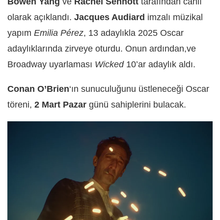
Bowen Yang
ve
Rachel Sennott
tarafından canlı
olarak açıklandı.
Jacques Audiard
imzalı müzikal
yapım
Emilia Pérez
, 13 adaylıkla 2025 Oscar
adaylıklarında zirveye oturdu. Onun ardından,ve
Broadway uyarlaması
Wicked
10’ar adaylık aldı.
Conan O’Brien
‘ın sunuculuğunu üstleneceği Oscar
töreni,
2 Mart Pazar
günü sahiplerini bulacak.