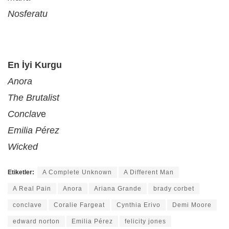
Nosferatu
En İyi Kurgu
Anora
The Brutalist
Conclav
e
Emilia Pérez
Wicked
Etiketler:
A Complete Unknown
A Different Man
A Real Pain
Anora
Ariana Grande
brady corbet
conclave
Coralie Fargeat
Cynthia Erivo
Demi Moore
edward norton
Emilia Pérez
felicity jones