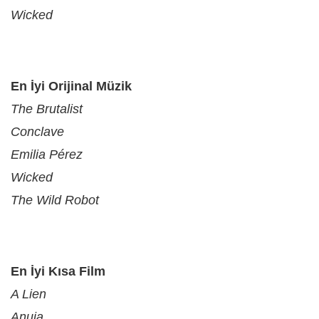
Wicked
En İyi Orijinal Müzik
The Brutalist
Conclave
Emilia Pérez
Wicked
The Wild Robot
En İyi Kısa Film
A Lien
Anuja