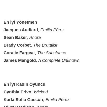
En İyi Yönetmen
Jacques Audiard
,
Emilia Pérez
Sean Baker
,
Anora
Brady Corbet
,
The Brutalist
Coralie Fargeat
,
The Substance
James Mangold
,
A Complete Unknown
En İyi Kadın Oyuncu
Cynthia Erivo
,
Wicked
Karla Sofía Gascón
,
Emilia Pérez