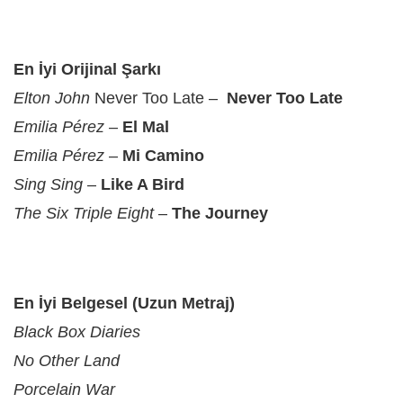
En İyi Orijinal Şarkı
Elton John
Never Too Late –
Never Too Late
Emilia Pérez
–
El Mal
Emilia Pérez
–
Mi Camino
Sing Sing
–
Like A Bird
The Six Triple Eight
–
The Journey
En İyi Belgesel (Uzun Metraj)
Black Box Diaries
No Other Land
Porcelain War