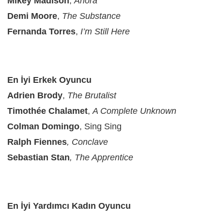
Mikey Madison
,
Anora
Demi Moore
,
The Substance
Fernanda Torres
,
I’m Still Here
En İyi Erkek Oyuncu
Adrien Brody
,
The Brutalist
Timothée Chalamet
,
A Complete Unknown
Colman Domingo
, Sing Sing
Ralph Fiennes
, Conclave
Sebastian Stan
, The Apprentice
En İyi Yardımcı Kadın Oyuncu