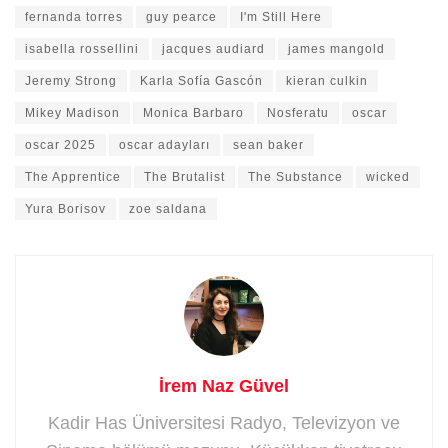
fernanda torres
guy pearce
I'm Still Here
isabella rossellini
jacques audiard
james mangold
Jeremy Strong
Karla Sofía Gascón
kieran culkin
Mikey Madison
Monica Barbaro
Nosferatu
oscar
oscar 2025
oscar adayları
sean baker
The Apprentice
The Brutalist
The Substance
wicked
Yura Borisov
zoe saldana
İrem Naz Güvel
Kadir Has Üniversitesi Radyo, Televizyon ve