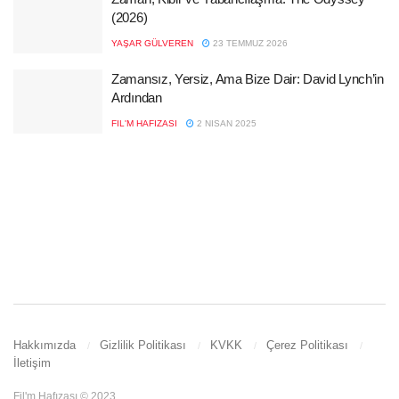
(2026)
YAŞAR GÜLVEREN
23 TEMMUZ 2026
Zamansız, Yersiz, Ama Bize Dair: David Lynch’in
Ardından
FIL'M HAFIZASI
2 NISAN 2025
Hakkımızda
Gizlilik Politikası
KVKK
Çerez Politikası
İletişim
Fil'm Hafızası © 2023