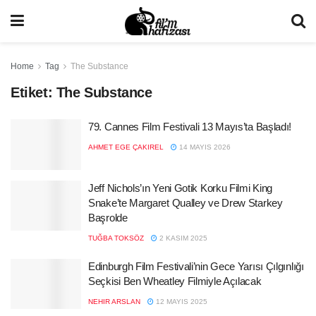
Home
Tag
The Substance
Etiket:
The Substance
79. Cannes Film Festivali 13 Mayıs’ta Başladı!
AHMET EGE ÇAKIREL
14 MAYIS 2026
Jeff Nichols’ın Yeni Gotik Korku Filmi King
Snake’te Margaret Qualley ve Drew Starkey
Başrolde
TUĞBA TOKSÖZ
2 KASIM 2025
Edinburgh Film Festivali’nin Gece Yarısı Çılgınlığı
Seçkisi Ben Wheatley Filmiyle Açılacak
NEHIR ARSLAN
12 MAYIS 2025