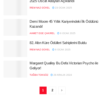
2025 Oscar Adayları Açıklandı
İREM NAZ GÜVEL
23 OCAK 2025
Demi Moore 45 Yıllık Kariyerindeki İlk Ödülünü
Kazandı!
AHMET EGE ÇAKIREL
6 OCAK 2025
82. Altın Küre Ödülleri Sahiplerini Buldu
İREM NAZ GÜVEL
6 OCAK 2025
Margaret Qualley Bu Defa Victorian Psycho ile
Geliyor!
TUĞBA TOKSÖZ
29 ARALIK 2024
1
2