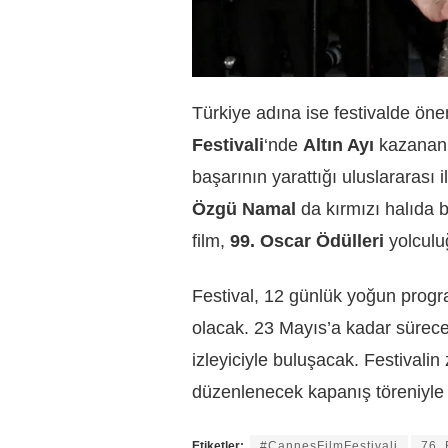
Türkiye adına ise festivalde önem
Festivali
‘nde
Altın Ayı
kazana
başarının yarattığı uluslararası i
Özgü Namal
da kırmızı halıda 
film,
99. Oscar Ödülleri
yolculu
Festival, 12 günlük yoğun prog
olacak. 23 Mayıs’a kadar sürecek
izleyiciyle buluşacak. Festivalin
düzenlenecek kapanış töreniyle 
Etiketler:
#CannesFilmFestivali
76. 