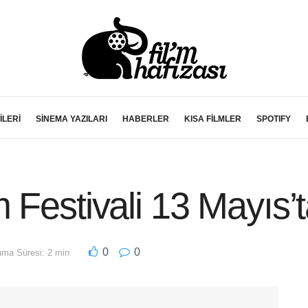
İLERİ
SİNEMA YAZILARI
HABERLER
KISA FİLMLER
SPOTIFY
 Festivali 13 Mayıs’t
0
0
ma Süresi: 2 min