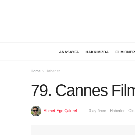
ANASAYFA
HAKKIMIZDA
FİLM ÖNER
Home
Haberler
79. Cannes Film
Ahmet Ege Çakırel
3 ay önce
Haberler
Oku