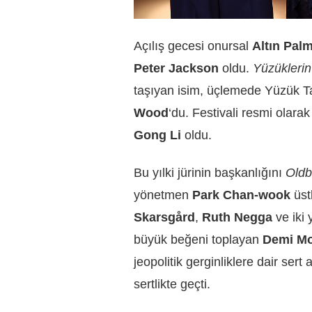
Açılış gecesi onursal
Altın Pal
Peter Jackson
oldu.
Yüzüklerin
taşıyan isim, üçlemede Yüzük Ta
Wood
‘du. Festivali resmi olara
Gong Li
oldu.
Bu yılki jürinin başkanlığını
Oldb
yönetmen
Park Chan-wook
üst
Skarsgård
,
Ruth Negga
ve iki 
büyük beğeni toplayan
Demi M
jeopolitik gerginliklere dair sert
sertlikte geçti.