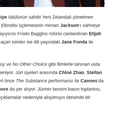
miye
ödülünün sahibi Yeni Zelandalı yönetmen
 Efendisi
üçlemesinin mimarı
Jackson
‘ı sahneye
şıyıcısı Frodo Baggins rolünü canlandıran
Elijah
k açan isimler ise 88 yaşındaki
Jane Fonda
ile
oy
ve
No Other Choice
gibi filmlerle tanınan usta
leniyor. Jüri üyeleri arasında
Chloé Zhao
,
Stellan
yıl önce
The Substance
performansı ile
Cannes
‘da
oore
da yer alıyor. Jürinin tanıtım basın toplantısı,
 açıklamalar nedeniyle alışılmışın ötesinde bir