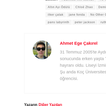
Altın Ayı Ödülü
Chloé Zhao
Demi
ilker çatak
jane fonda
No Other 
pans labyrinth
peter jackson
rut
Ahmet Ege Çakırel
31 Temmuz 2005'te Aydın
sonucunda erken yaşta Tü
hayranı oldu. Liseyi İzmi
Şu anda Koç Üniversitesi
öğrencisi.
Yazarın
Diğer Yazıları