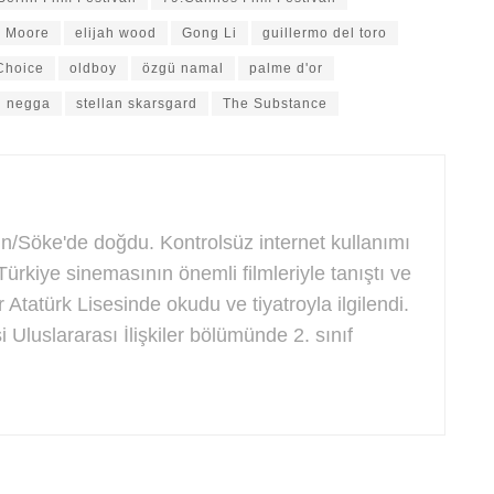
 Moore
elijah wood
Gong Li
guillermo del toro
Choice
oldboy
özgü namal
palme d'or
h negga
stellan skarsgard
The Substance
/Söke'de doğdu. Kontrolsüz internet kullanımı
rkiye sinemasının önemli filmleriyle tanıştı ve
r Atatürk Lisesinde okudu ve tiyatroyla ilgilendi.
 Uluslararası İlişkiler bölümünde 2. sınıf