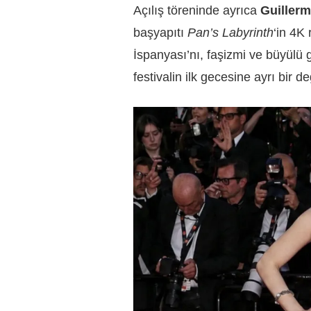
Açılış töreninde ayrıca
Guillerm
başyapıtı
Pan’s Labyrinth
‘in 4K
İspanyası’nı, faşizmi ve büyülü g
festivalin ilk gecesine ayrı bir de