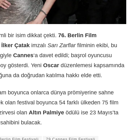
li bir isim dikkat çekti.
76. Berlin Film
n
İlker Çatak
imzalı
Sarı Zarflar
filminin ekibi, bu
lgiyle
Cannes
‘a davet edildi; başrol oyuncusu
boy gösterdi. Yeni
Oscar
düzenlemesi kapsamında
ğuna da doğrudan katılma hakkı elde etti.
ram boyunca onlarca dünya prömiyerine sahne
 olan festival boyunca 54 farklı ülkeden 75 film
 zirvesi olan
Altın Palmiye
ödülü ise 23 Mayıs’ta
sahibini bulacak.
Berlin Film Festivali
79.Cannes Film Festivali