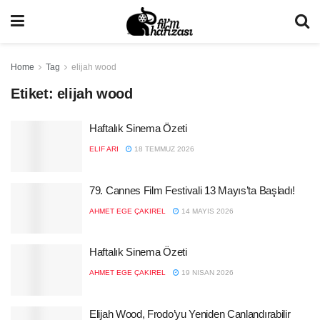
Home
Tag
elijah wood
Etiket:
elijah wood
Haftalık Sinema Özeti
ELIF ARI
18 TEMMUZ 2026
79. Cannes Film Festivali 13 Mayıs’ta Başladı!
AHMET EGE ÇAKIREL
14 MAYIS 2026
Haftalık Sinema Özeti
AHMET EGE ÇAKIREL
19 NISAN 2026
Elijah Wood, Frodo’yu Yeniden Canlandırabilir