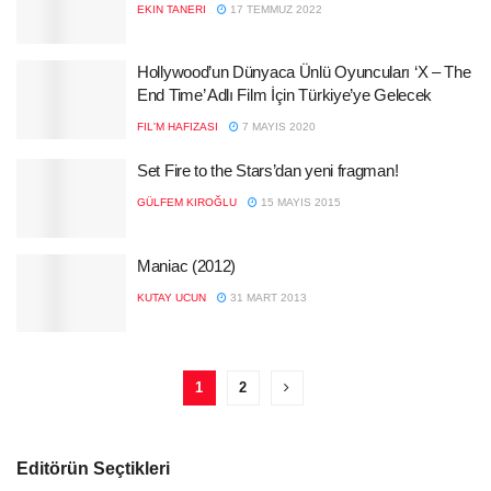
EKIN TANERI
17 TEMMUZ 2022
Hollywood’un Dünyaca Ünlü Oyuncuları ‘X – The
End Time’ Adlı Film İçin Türkiye’ye Gelecek
FIL'M HAFIZASI
7 MAYIS 2020
Set Fire to the Stars’dan yeni fragman!
GÜLFEM KIROĞLU
15 MAYIS 2015
Maniac (2012)
KUTAY UCUN
31 MART 2013
1
2
Editörün Seçtikleri