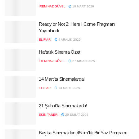
İREM NAZ GÜVEL
10 MART 2026
Ready or Not 2: Here I Come Fragmanı
Yayınlandı
ELIF ARI
4 ARALIK 2025
Haftalık Sinema Özeti
İREM NAZ GÜVEL
27 NISAN 2025
14 Mart’ta Sinemalarda!
ELIF ARI
13 MART 2025
21 Şubat’ta Sinemalarda!
EKIN TANERI
20 ŞUBAT 2025
Başka Sinema’dan 45film’lik Bir Yaz Programı