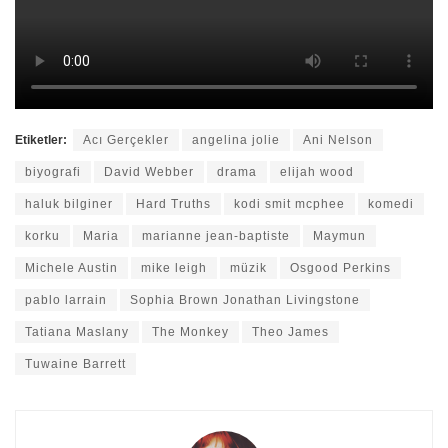
Etiketler:
Acı Gerçekler
angelina jolie
Ani Nelson
biyografi
David Webber
drama
elijah wood
haluk bilginer
Hard Truths
kodi smit mcphee
komedi
korku
Maria
marianne jean-baptiste
Maymun
Michele Austin
mike leigh
müzik
Osgood Perkins
pablo larrain
Sophia Brown Jonathan Livingstone
Tatiana Maslany
The Monkey
Theo James
Tuwaine Barrett