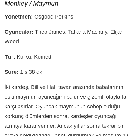
Monkey / Maymun
Yönetmen:
Osgood Perkins
Oyuncular:
Theo James, Tatiana Maslany, Elijah
Wood
Tür:
Korku, Komedi
Süre:
1 s 38 dk
İki kardeş, Bill ve Hal, tavan arasında babalarının
eski maymun oyuncağını bulur ve gizemli olaylarla
karşılaşırlar. Oyuncak maymunun sebep olduğu
korkunç ölümlerden sonra, kardeşler oyuncağı
atmaya karar verirler. Ancak yıllar sonra tekrar bir
araya geldiklerinde, laneti durdurmak ve masum bir