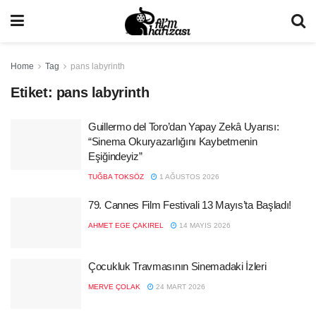
Home
Tag
pans labyrinth
Etiket:
pans labyrinth
Guillermo del Toro’dan Yapay Zekâ Uyarısı:
“Sinema Okuryazarlığını Kaybetmenin
Eşiğindeyiz”
TUĞBA TOKSÖZ
1 AĞUSTOS 2026
79. Cannes Film Festivali 13 Mayıs’ta Başladı!
AHMET EGE ÇAKIREL
14 MAYIS 2026
Çocukluk Travmasının Sinemadaki İzleri
MERVE ÇOLAK
24 MART 2026