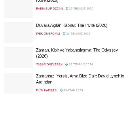
Rose (2026)
RABIA ELIF ÖZCAN
27 TEMMUZ 2026
Duvara Açılan Kapılar: The Invite (2026)
İPEK ÖMERCIKLI
26 TEMMUZ 2026
Zaman, Kibir ve Yabancılaşma: The Odyssey
(2026)
YAŞAR GÜLVEREN
23 TEMMUZ 2026
Zamansız, Yersiz, Ama Bize Dair: David Lynch’in
Ardından
FIL'M HAFIZASI
2 NISAN 2025