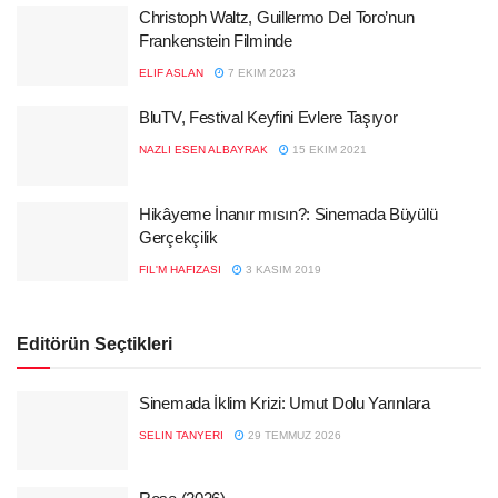
Christoph Waltz, Guillermo Del Toro’nun
Frankenstein Filminde
ELIF ASLAN
7 EKIM 2023
BluTV, Festival Keyfini Evlere Taşıyor
NAZLI ESEN ALBAYRAK
15 EKIM 2021
Hikâyeme İnanır mısın?: Sinemada Büyülü
Gerçekçilik
FIL'M HAFIZASI
3 KASIM 2019
Editörün Seçtikleri
Sinemada İklim Krizi: Umut Dolu Yarınlara
SELIN TANYERI
29 TEMMUZ 2026