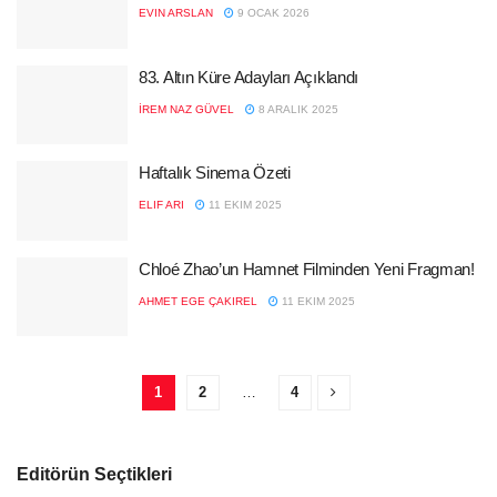
EVIN ARSLAN
9 OCAK 2026
83. Altın Küre Adayları Açıklandı
İREM NAZ GÜVEL
8 ARALIK 2025
Haftalık Sinema Özeti
ELIF ARI
11 EKIM 2025
Chloé Zhao’un Hamnet Filminden Yeni Fragman!
AHMET EGE ÇAKIREL
11 EKIM 2025
1
2
…
4
Editörün Seçtikleri