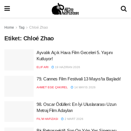
Home
Tag
Chloé Zhao
Etiket:
Chloé Zhao
Ayvalık Açık Hava Film Geceleri 5. Yaşını
Kutluyor!
ELIF ARI
19 HAZIRAN 2026
79. Cannes Film Festivali 13 Mayıs’ta Başladı!
AHMET EGE ÇAKIREL
14 MAYIS 2026
98. Oscar Ödülleri: En İyi Uluslararası Uzun
Metraj Film Adayları
FIL'M HAFIZASI
2 MART 2026
Bir Retrospektif: Son On Yılın Yas Sineması