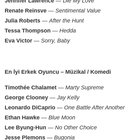
Jennifer Lawrence
—
Die My Love
Renate Reinsve
—
Sentimental Value
Julia Roberts
—
After the Hunt
Tessa Thompson
—
Hedda
Eva Victor
—
Sorry, Baby
En İyi Erkek Oyuncu – Müzikal / Komedi
Timothée Chalamet
—
Marty Supreme
George Clooney
—
Jay Kelly
Leonardo DiCaprio
—
One Battle After Another
Ethan Hawke
—
Blue Moon
Lee Byung-Hun
—
No Other Choice
Jesse Plemons
—
Bugonia