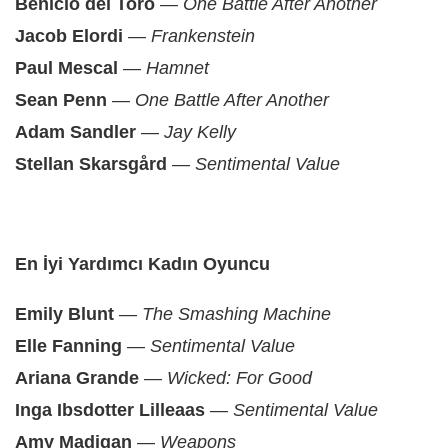
Benicio del Toro
—
One Battle After Another
Jacob Elordi
—
Frankenstein
Paul Mescal
—
Hamnet
Sean Penn
—
One Battle After Another
Adam Sandler
—
Jay Kelly
Stellan Skarsgård
—
Sentimental Value
En İyi Yardımcı Kadın Oyuncu
Emily Blunt
—
The Smashing Machine
Elle Fanning
—
Sentimental Value
Ariana Grande
—
Wicked: For Good
Inga Ibsdotter Lilleaas
—
Sentimental Value
Amy Madigan
—
Weapons