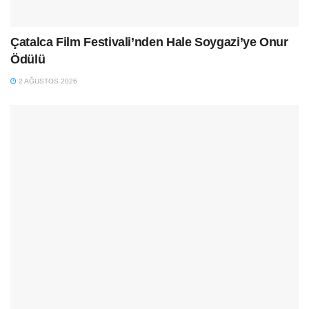
Çatalca Film Festivali’nden Hale Soygazi’ye Onur
Ödülü
2 AĞUSTOS 2026