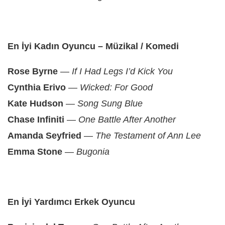
En İyi Kadın Oyuncu – Müzikal / Komedi
Rose Byrne
—
If I Had Legs I’d Kick You
Cynthia Erivo
—
Wicked: For Good
Kate Hudson
—
Song Sung Blue
Chase Infiniti
—
One Battle After Another
Amanda Seyfried
—
The Testament of Ann Lee
Emma Stone
—
Bugonia
En İyi Yardımcı Erkek Oyuncu