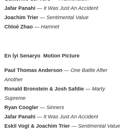
Jafar Panahi
—
It Was Just An Accident
Joachim Trier
—
Sentimental Value
Chloé Zhao
—
Hamnet
En İyi Senaryo Motion Picture
Paul Thomas Anderson
—
One Battle After
Another
Ronald Bronstein & Josh Safdie
—
Marty
Supreme
Ryan Coogler
—
Sinners
Jafar Panahi
—
It Was Just An Accident
Eskil Vogt & Joachim Trier
—
Sentimental Value