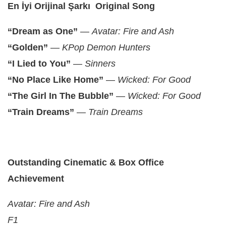
En İyi Orijinal Şarkı Original Song
“Dream as One”
—
Avatar: Fire and Ash
“Golden”
—
KPop Demon Hunters
“I Lied to You”
—
Sinners
“No Place Like Home”
—
Wicked: For Good
“The Girl In The Bubble”
—
Wicked: For Good
“Train Dreams”
—
Train Dreams
Outstanding Cinematic & Box Office
Achievement
Avatar: Fire and Ash
F1