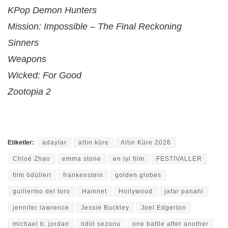
KPop Demon Hunters
Mission: Impossible – The Final Reckoning
Sinners
Weapons
Wicked: For Good
Zootopia 2
Etiketler:
adaylar
altın küre
Altın Küre 2026
Chloé Zhao
emma stone
en iyi film
FESTİVALLER
film ödülleri
frankenstein
golden globes
guillermo del toro
Hamnet
Hollywood
jafar panahi
jennifer lawrence
Jessie Buckley
Joel Edgerton
michael b. jordan
ödül sezonu
one battle after another