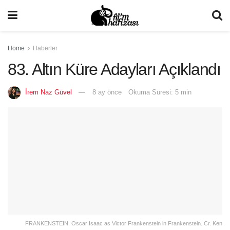
Home
Haberler
83. Altın Küre Adayları Açıklandı
İrem Naz Güvel
8 ay önce
Okuma Süresi: 5 min
FRANKENSTEIN. Oscar Isaac as Victor Frankenstein in Frankenstein. Cr. Ken